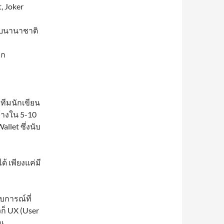
, Joker
ับนานาชาติ
ีก
ทีมนักเขียน
ข้างใน 5-10
llet ซึ่งนับ
้ เพียงแค่มี
บการณ์ที่
ก็ UX (User
้น