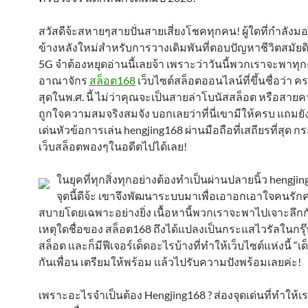
สวัสดีจ้ะสหายๆสายปั่นสายเสี่ยงโชคทุกคน! ผู้ใดที่กำลังม
ข้างหลังใหม่สำหรับการวางเดิมพันที่ตอบปัญหาชีวิตสมัยด
5G จำต้องหยุดอ่านนี้เลยจ้า เพราะว่าวันนี้พวกเราจะพาทุ
อาณาจักร
สล็อต168
เว็บไซต์สล็อตออนไลน์ที่ขึ้นชื่อว่า ครบ
สุดในพ.ศ. นี้ ไม่ว่าคุณจะเป็นสายล่าโบนัสสล็อต หรือสายค
ถูกใจความสมจริงสมจัง บอกเลยว่าที่นี่เขามีให้ครบ แถมย
เด่นหัวข้อการเล่น hengjing168 ผ่านมือถือที่เสถียรที่สุด ก
เว็บสล็อตพองๆในอดีตไปได้เลย!
ในยุคที่ทุกสิ่งทุกอย่างต้องทำเป็นผ่านปลายนิ้ว hengjin
จุดนี้ดีจ้ะ เขาจึงพัฒนาระบบมาเพื่อเอาอกเอาใจคนร
สบายโดยเฉพาะอย่างยิ่ง เนื้อหานี้พวกเราจะพาไปเจาะลึกก
เหตุใดชื่อของ สล็อต168 ถึงได้แปลงเป็นกระแสไวรัลในกรุ๊
สล็อต และก็มีฟีเจอร์เด็ดอะไรบ้างที่ทำให้เว็บไซต์แห่งนี้ “เด็
กันเพื่อน เตรียมให้พร้อม แล้วไปรับความปังพร้อมเลยค่ะ!
เพราะอะไรจำเป็นต้อง Hengjing168 ? ส่องจุดเด่นที่ทำให้