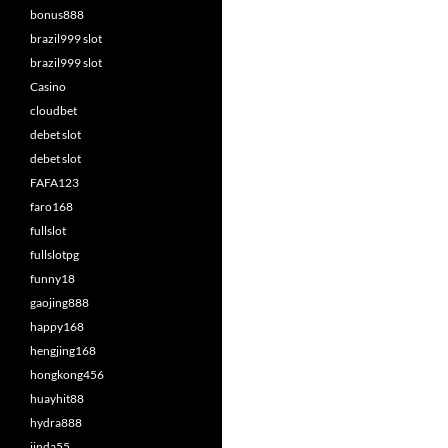
bonus888
brazil999 slot
brazil999 slot
Casino
cloudbet
debet slot
debet slot
FAFA123
faro168
fullslot
fullslotpg
funny18
gaojing888
happy168
hengjing168
hongkong456
huayhit88
hydra888
jinda55