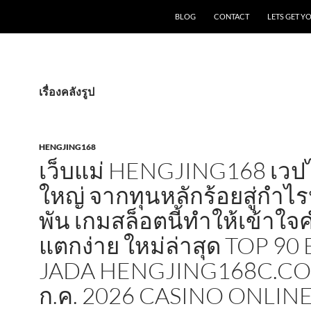
ข้ามไปยังเนื้อหา
BLOG
CONTACT
LETS GET Y
เรื่องคลังรูป
HENGJING168
เว็บแม่ HENGJING168 เวป
ใหญ่ จากทุนหลักร้อยสู่กำไร
พัน เกมสล็อตนี้ทำให้เข้าใจ
แตกง่าย ใหม่ล่าสุด TOP 90 
JADA HENGJING168C.CO
ก.ค. 2026 CASINO ONLIN