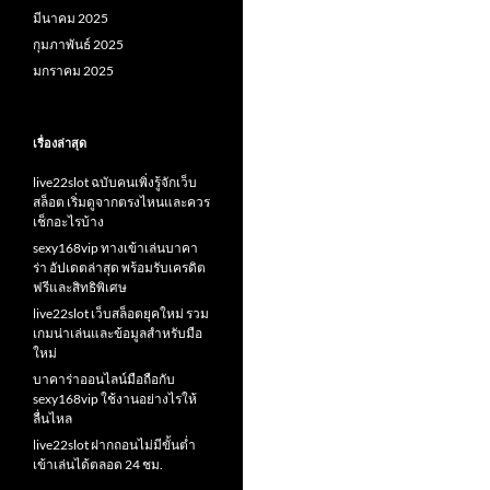
มีนาคม 2025
กุมภาพันธ์ 2025
มกราคม 2025
เรื่องล่าสุด
live22slot ฉบับคนเพิ่งรู้จักเว็บ
สล็อต เริ่มดูจากตรงไหนและควร
เช็กอะไรบ้าง
sexy168vip ทางเข้าเล่นบาคา
ร่า อัปเดตล่าสุด พร้อมรับเครดิต
ฟรีและสิทธิพิเศษ
live22slot เว็บสล็อตยุคใหม่ รวม
เกมน่าเล่นและข้อมูลสำหรับมือ
ใหม่
บาคาร่าออนไลน์มือถือกับ
sexy168vip ใช้งานอย่างไรให้
ลื่นไหล
live22slot ฝากถอนไม่มีขั้นต่ำ
เข้าเล่นได้ตลอด 24 ชม.