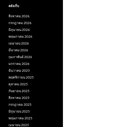
คลังเก็บ
สิงหาคม 2026
กรกฎาคม 2026
มิถุนายน 2026
พฤษภาคม 2026
เมษายน 2026
มีนาคม 2026
กุมภาพันธ์ 2026
มกราคม 2026
ธันวาคม 2025
พฤศจิกายน 2025
ตุลาคม 2025
กันยายน 2025
สิงหาคม 2025
กรกฎาคม 2025
มิถุนายน 2025
พฤษภาคม 2025
เมษายน 2025