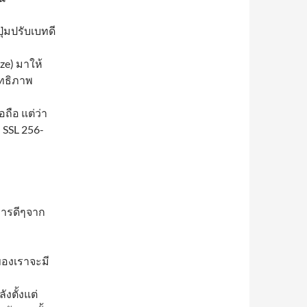
ุ่มปรับเบทดี
ze) มาให้
ิทธิภาพ
ถือ แต่ว่า
 SSL 256-
ีการดีๆจาก
บของเราจะมี
ังตั้งแต่