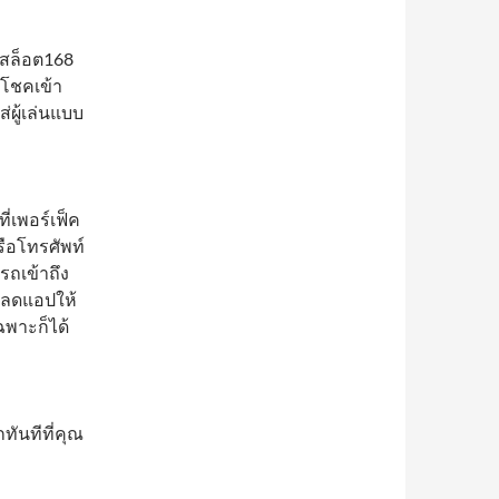
 สล็อต168
่าโชคเข้า
่ผู้เล่นแบบ
่เพอร์เฟ็ค
รือโทรศัพท์
รถเข้าถึง
หลดแอปให้
ฉพาะก็ได้
ทันทีที่คุณ