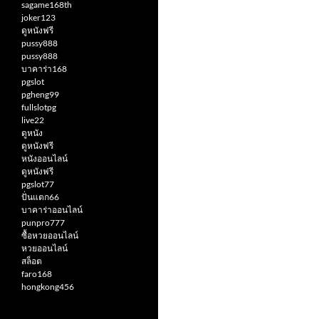
sagame168th
joker123
ดูหนังฟรี
pussy888
pussy888
บาคาร่า168
pgslot
pgheng99
fullslotpg
live22
ดูหนัง
ดูหนังฟรี
หนังออนไลน์
ดูหนังฟรี
pgslot77
ปั่นแตก66
บาคาร่าออนไลน์
punpro777
ซื้อหวยออนไลน์
หวยออนไลน์
สล็อต
faro168
hongkong456