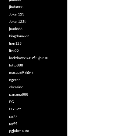
jinda888
Joker123
Joker123th
juad888
kingdom66n
lion123
live22
lockdown168 เข้าสู่ระบบ
lotto888
macau69 สมัคร
ngernn
okcasino
panama888
PG
PG Slot
pg77
pg99
pgjoker auto