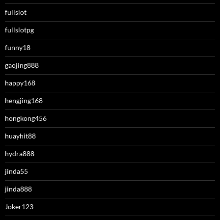
fullslot
fullslotpg
funny18
gaojing888
happy168
hengjing168
hongkong456
huayhit88
hydra888
jinda55
jinda888
Joker123