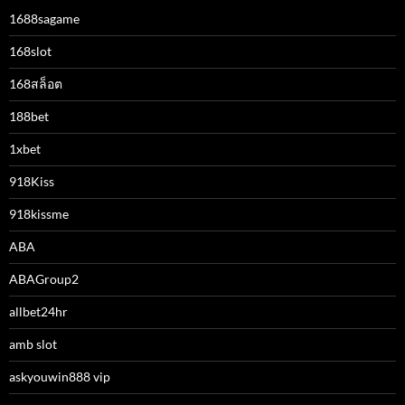
1688sagame
168slot
168สล็อต
188bet
1xbet
918Kiss
918kissme
ABA
ABAGroup2
allbet24hr
amb slot
askyouwin888 vip