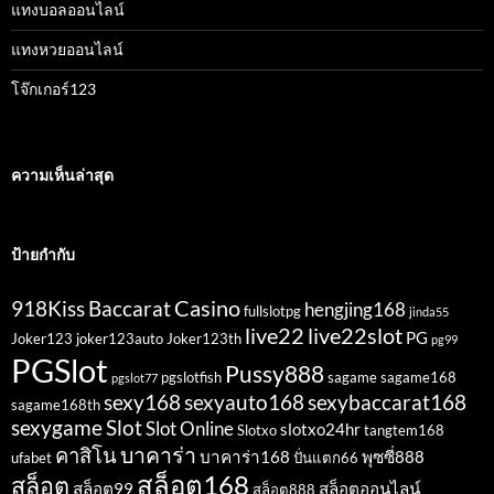
แทงบอลออนไลน์
แทงหวยออนไลน์
โจ๊กเกอร์123
ความเห็นล่าสุด
ป้ายกำกับ
Casino
918Kiss
Baccarat
hengjing168
fullslotpg
jinda55
live22
live22slot
PG
Joker123
joker123auto
Joker123th
pg99
PGSlot
Pussy888
pgslotfish
sagame
sagame168
pgslot77
sexy168
sexyauto168
sexybaccarat168
sagame168th
sexygame
Slot
Slot Online
slotxo24hr
Slotxo
tangtem168
บาคาร่า
คาสิโน
บาคาร่า168
พุซซี่888
ufabet
ปั่นแตก66
สล็อต168
สล็อต
สล็อต99
สล็อตออนไลน์
สล็อต888