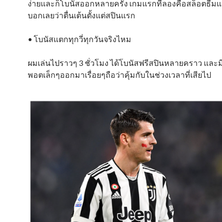
ง่ายและก็โบนัสออกหลายครั้ง เกมแรกที่ลองคือสล็อตธีม
บอกเลยว่าตื่นเต้นตั้งแต่สปินแรก
• โบนัสแตกทุกวี่ทุกวันจริงไหม
ผมเล่นไปราวๆ 3 ชั่วโมง ได้โบนัสฟรีสปินหลายคราว และม
พอตเล็กๆออกมาเรื่อยๆถือว่าคุ้มกับในช่วงเวลาที่เสียไป