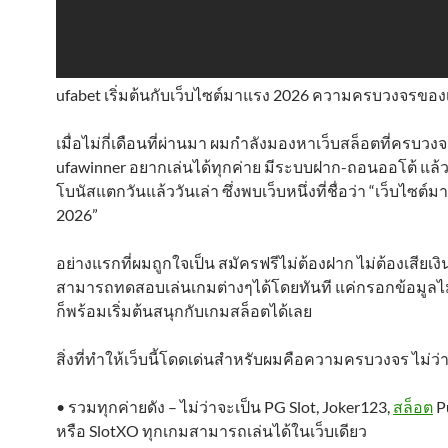
ufabet เริ่มต้นกับเว็บไซต์มาแรง 2026 ความครบวงจรของเ
เมื่อไม่กี่เดือนที่ผ่านมา ผมกำลังมองหาเว็บสล็อตที่ครบวงจ
ufawinner อยากเล่นได้ทุกค่าย มีระบบฝาก-ถอนออโต้ แล้วก
โบนัสแตกวันแล้ววันเล่า ซึ่งพบเว็บหนึ่งที่ชื่อว่า “เว็บไซต์มา
2026”
อย่างแรกที่ผมถูกใจเป็น สมัครฟรีไม่ต้องฝาก ไม่ต้องเสียเงิ
สามารถทดสอบเล่นเกมต่างๆได้โดยทันที แค่กรอกข้อมูลไม่
ก็พร้อมเริ่มต้นสนุกกับเกมสล็อตได้เลย
สิ่งที่ทำให้เว็บนี้โดดเด่นสำหรับผมคือความครบวงจร ไม่ว่า
• รวมทุกค่ายดัง – ไม่ว่าจะเป็น PG Slot, Joker123,
สล็อต
P
หรือ SlotXO ทุกเกมสามารถเล่นได้ในเว็บเดียว