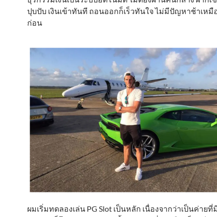
ปุบปับ เงินเข้าทันที ถอนออกก็เร็วทันใจ ไม่มีปัญหาช้าเห
ก่อน
ผมเริ่มทดลองเล่น PG Slot เป็นหลัก เนื่องจากว่าเป็นค่ายที