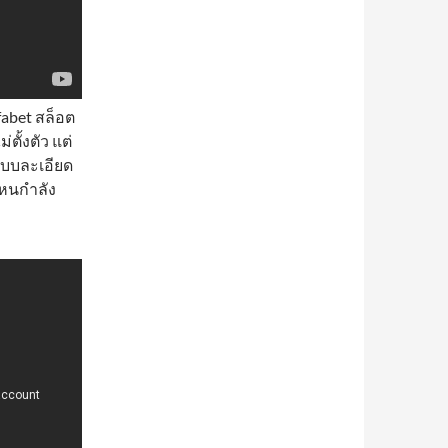
fabet สล็อต
ตั้งตัว แต่
แบบละเอียด
ไหนกำลัง