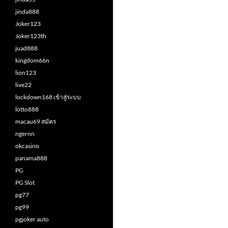
jinda888
Joker123
Joker123th
juad888
kingdom66n
lion123
live22
lockdown168 เข้าสู่ระบบ
lotto888
macau69 สมัคร
ngernn
okcasino
panama888
PG
PG Slot
pg77
pg99
pgjoker auto