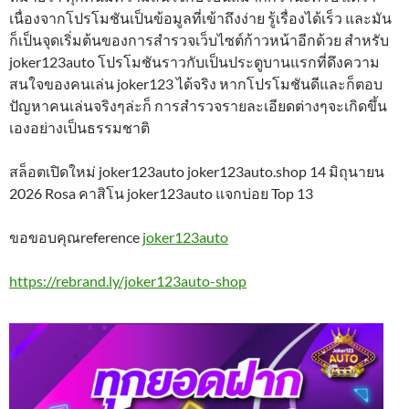
เนื่องจากโปรโมชันเป็นข้อมูลที่เข้าถึงง่าย รู้เรื่องได้เร็ว และมัน
ก็เป็นจุดเริ่มต้นของการสำรวจเว็บไซต์ก้าวหน้าอีกด้วย สำหรับ
joker123auto โปรโมชันราวกับเป็นประตูบานแรกที่ดึงความ
สนใจของคนเล่น joker123 ได้จริง หากโปรโมชันดีและก็ตอบ
ปัญหาคนเล่นจริงๆล่ะก็ การสำรวจรายละเอียดต่างๆจะเกิดขึ้น
เองอย่างเป็นธรรมชาติ
สล็อตเปิดใหม่ joker123auto joker123auto.shop 14 มิถุนายน
2026 Rosa คาสิโน joker123auto แจกบ่อย Top 13
ขอขอบคุณreference
joker123auto
https://rebrand.ly/joker123auto-shop