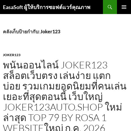
ค้นหา
EasaSoft ผู้ให้บริการซอฟต์แวร์คุณภาพ
ข้าม
เมนูหลัก
ไป
ยัง
เนื้อหา
คลังเก็บป้ายกำกับ: Joker123
JOKER123
พนันออนไลน์ JOKER123
สล็อตเว็บตรง เล่นง่าย แตก
บ่อย รวมเกมยอดนิยมที่คนเล่น
เยอะที่สุดตอนนี้ เว็บใหญ่
JOKER123AUTO.SHOP ใหม่
ล่าสุด TOP 79 BY ROSA 1
WEBSITEใหญ่ ก.ค. 2026