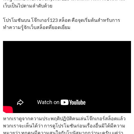
เว็บเป็นไปตามลำดับด้วย
โปรโมชันบน โจ๊กเกอร์123 สล็อต คือจุดเริ่มต้นสำหรับการ
ทำความรู้จักเว็บสล็อตที่ยอดเยี่ยม
หากเราดูจากความประพฤติปฏิบัติคนเล่นโจ๊กเกอร์สล็อตแล้ว
พวกเราจะเห็นได้ว่า การดูโปรโมชันก่อนเรื่องอื่นมิได้มีความ
หมายว่า ทุกคนมีความสนใจกับโบนัสมากกว่านะครับ แต่ว่า