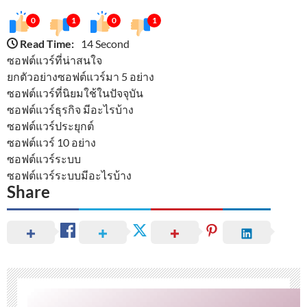
0
1
0
1
Read Time:
14 Second
ซอฟต์แวร์ที่น่าสนใจ
ยกตัวอย่างซอฟต์แวร์มา 5 อย่าง
ซอฟต์แวร์ที่นิยมใช้ในปัจจุบัน
ซอฟต์แวร์ธุรกิจ มีอะไรบ้าง
ซอฟต์แวร์ประยุกต์
ซอฟต์แวร์ 10 อย่าง
ซอฟต์แวร์ระบบ
ซอฟต์แวร์ระบบมีอะไรบ้าง
Share