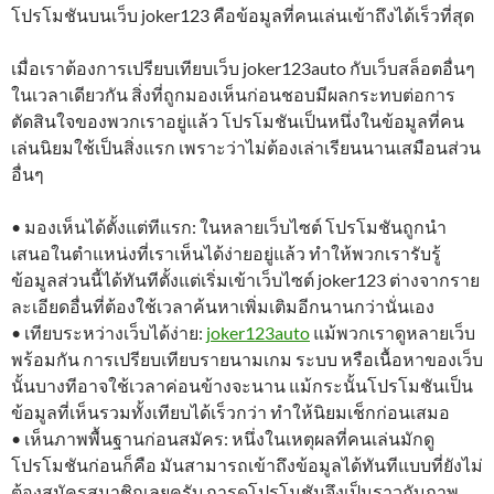
โปรโมชันบนเว็บ joker123 คือข้อมูลที่คนเล่นเข้าถึงได้เร็วที่สุด
เมื่อเราต้องการเปรียบเทียบเว็บ joker123auto กับเว็บสล็อตอื่นๆ
ในเวลาเดียวกัน สิ่งที่ถูกมองเห็นก่อนชอบมีผลกระทบต่อการ
ตัดสินใจของพวกเราอยู่แล้ว โปรโมชันเป็นหนึ่งในข้อมูลที่คน
เล่นนิยมใช้เป็นสิ่งแรก เพราะว่าไม่ต้องเล่าเรียนนานเสมือนส่วน
อื่นๆ
• มองเห็นได้ตั้งแต่ทีแรก: ในหลายเว็บไซต์ โปรโมชันถูกนำ
เสนอในตำแหน่งที่เราเห็นได้ง่ายอยู่แล้ว ทำให้พวกเรารับรู้
ข้อมูลส่วนนี้ได้ทันทีตั้งแต่เริ่มเข้าเว็บไซต์ joker123 ต่างจากราย
ละเอียดอื่นที่ต้องใช้เวลาค้นหาเพิ่มเติมอีกนานกว่านั่นเอง
• เทียบระหว่างเว็บได้ง่าย:
joker123auto
แม้พวกเราดูหลายเว็บ
พร้อมกัน การเปรียบเทียบรายนามเกม ระบบ หรือเนื้อหาของเว็บ
นั้นบางทีอาจใช้เวลาค่อนข้างจะนาน แม้กระนั้นโปรโมชันเป็น
ข้อมูลที่เห็นรวมทั้งเทียบได้เร็วกว่า ทำให้นิยมเช็กก่อนเสมอ
• เห็นภาพพื้นฐานก่อนสมัคร: หนึ่งในเหตุผลที่คนเล่นมักดู
โปรโมชันก่อนก็คือ มันสามารถเข้าถึงข้อมูลได้ทันทีแบบที่ยังไม่
ต้องสมัครสมาชิกเลยครับ การดูโปรโมชันจึงเป็นราวกับภาพ