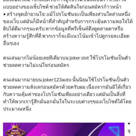
แบบอย่างของเซ็บไซต์ ช่วยให้ตัดสินใจก่อนสมัครก้าวหน้า
• สร้างจุดเย้ายวนใจ: แม้โปรโมชันจะเป็นเพียงส่วนใดส่วนหนึ่ง
ของเว็บ แต่มันก็มีหน้าที่สำคัญสำหรับการกระตุ้นความพอใจได้
ดิบได้ดีมากๆนะครับ หากข้อมูลที่พรีเซ็นท์ดึงดูดสายตาหรือ
สร้างความรู้สึกที่ดี พวกเราก็จะมีแนวโน้มเข้าไปดูกรยละเอียด
อื่นๆเอง
คนเล่นมากไม่น้อยเลยทีเดียวบน joker slot ใช้โปรโมชันเป็นตัว
ช่วยลดความไม่แน่ใจก่อนสมัคร
คนเล่นมากมายบน joker123auto นั้นนิยมใช้โปรโมชันเป็นตัว
ช่วยลดความลังเลก่อนสมัครด้วยครับผม เนื่องจากมันมิได้เกี่ยว
กับความคุ้มค่าของโปรโมชันเพียงอย่างเดียว แต่มันเป็นสิ่งที่
ทำให้พวกเรารู้สึกมั่นอกมั่นใจในระบบต่างๆของเว็บไซต์ได้โดย
ประมาณหนึ่ง
•
จุ