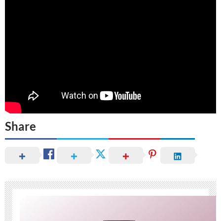
Share