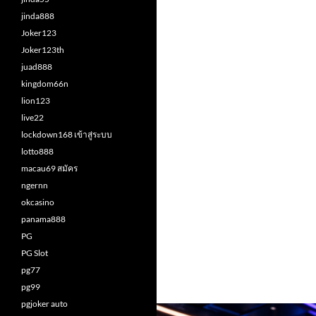
jinda888
Joker123
Joker123th
juad888
kingdom66n
lion123
live22
lockdown168 เข้าสู่ระบบ
lotto888
macau69 สมัคร
ngernn
okcasino
panama888
PG
PG Slot
pg77
pg99
pgjoker auto