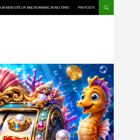
OUR NEW SITE UP AND RUNNING IN NO TIME!
PIN POSTS