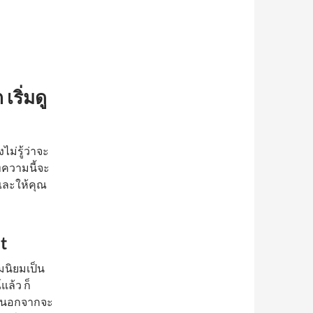
เริ่มดู
ไม่รู้ว่าจะ
ความนี้จะ
และให้คุณ
t
มนิยมเป็น
แล้ว ก็
้ นอกจากจะ