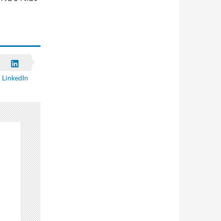
LinkedIn