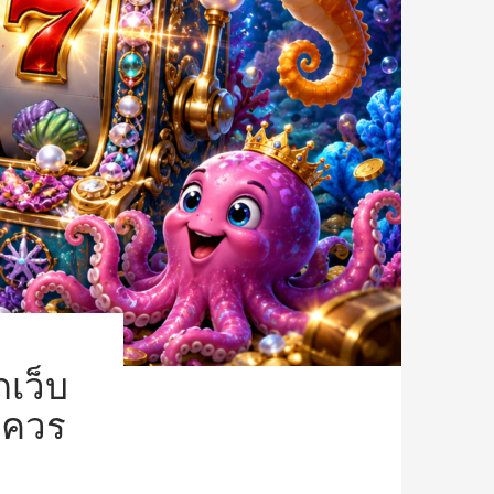
กเว็บ
ะควร