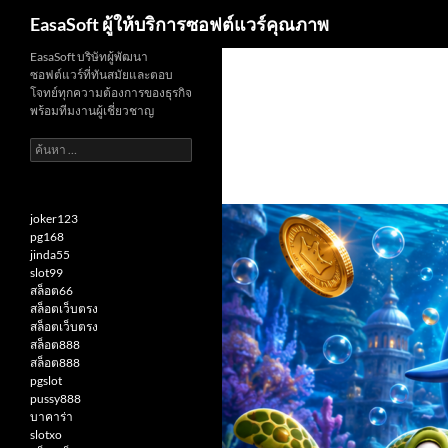
ค้นหา
EasaSoft ผู้ให้บริการซอฟต์แวร์คุณภาพ
EasaSoft บริษัทผู้พัฒนา
ซอฟต์แวร์ที่ทันสมัยและตอบ
โจทย์ทุกความต้องการของธุรกิจ
พร้อมทีมงานผู้เชี่ยวชาญ
ค้นหา
สำหรับ:
joker123
pg168
jinda55
slot99
สล็อต66
สล็อตเว็บตรง
สล็อตเว็บตรง
สล็อต888
สล็อต888
pgslot
pussy888
บาคาร่า
slotxo