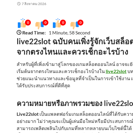
7 สิงหาคม 2026
0
0
0
0
Read Time:
1 Minute, 58 Second
live22slot ฉบับคนเพิ่งรู้จักเว็บสล็อต 
จากตรงไหนและควรเช็กอะไรบ้าง
สำหรับผู้ที่เพิ่งเข้ามาสู่โลกของเกมสล็อตออนไลน์ อาจจะยัง
เริ่มต้นจากตรงไหนและควรเช็กอะไรบ้างใน
live22slot
บท
ช่วยแนะนำแนวทางและข้อมูลที่จำเป็นในการเข้าใช้งาน 
ได้รับประสบการณ์ที่ดีที่สุด
ความหมายหรือภาพรวมของ live22slo
Live22slot
เป็นแพลตฟอร์มเกมสล็อตออนไลน์ที่ได้รับควา
อย่างมาก ไม่ว่าคุณจะเป็นผู้เล่นมือใหม่หรือมีประสบการณ์
สามารถเพลิดเพลินไปกับเกมที่หลากหลายบนเว็บไซต์นี้ได