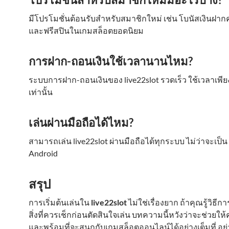
มีโปรโมชั่นต้อนรับสำหรับสมาชิกใหม่ เช่น โบนัสเงินฝากค
และฟรีสปินในเกมสล็อตยอดนิยม
การฝาก-ถอนเงินใช้เวลานานไหม?
ระบบการฝาก-ถอนเงินของ live22slot รวดเร็ว ใช้เวลาเพียงไ
เท่านั้น
เล่นผ่านมือถือได้ไหม?
สามารถเล่น live22slot ผ่านมือถือได้ทุกระบบ ไม่ว่าจะเป็น
Android
สรุป
การเริ่มต้นเล่นใน
live22slot
ไม่ใช่เรื่องยาก ถ้าคุณรู้วิธี
สิ่งที่ควรเช็กก่อนตัดสินใจเล่น บทความนี้หวังว่าจะช่วยให้
และพร้อมที่จะสนุกกับเกมสล็อตออนไลน์ได้อย่างเต็มที่ อย