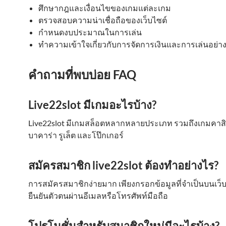
ศึกษากฎและเงื่อนไขของเกมแต่ละเกม
ตรวจสอบความน่าเชื่อถือของเว็บไซต์
กำหนดงบประมาณในการเล่น
ทำความเข้าใจเกี่ยวกับการจัดการเงินและการเล่นอย่าง
คำถามที่พบบ่อย FAQ
Live22slot มีเกมอะไรบ้าง?
Live22slot มีเกมสล็อตหลากหลายประเภท รวมถึงเกมคาสิโ
บาคาร่า รูเล็ต และโป๊กเกอร์
สมัครสมาชิก live22slot ต้องทำอย่างไร?
การสมัครสมาชิกง่ายมาก เพียงกรอกข้อมูลที่จำเป็นบนเว็
ยืนยันตัวตนผ่านอีเมลหรือโทรศัพท์มือถือ
โปรโมชั่นสำหรับสมาชิกใหม่มีอะไรบ้าง?