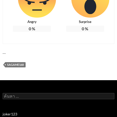
Angry
Surprise
0
%
0
%
…
SAGAME168
ค้นหา
สำหรับ:
joker123