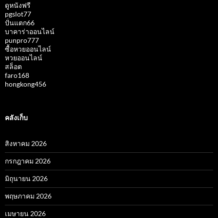
ดูหนังฟรี
pgslot77
ปั่นแตก66
บาคาร่าออนไลน์
punpro777
ซื้อหวยออนไลน์
หวยออนไลน์
สล็อต
faro168
hongkong456
คลังเก็บ
สิงหาคม 2026
กรกฎาคม 2026
มิถุนายน 2026
พฤษภาคม 2026
เมษายน 2026