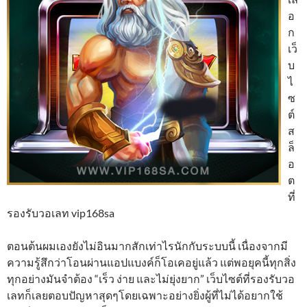
อ
ก
เว็
บ
ไ
ซ
ต์
ส
ล็
อ
ต
ที่
รองรับวอเลท vip168sa
ตอนต้นผมเองยังไม่อินมากสักเท่าไรนักกับระบบนี้ เนื่องจากมี
ความรู้สึกว่าโอนผ่านแอปแบงค์ก็โอเคอยู่แล้ว แต่พอยุคนี้ทุกสิ่ง
ทุกอย่างมันจำต้อง “เร็ว ง่าย และไม่ยุ่งยาก” เว็บไซต์ที่รองรับวอ
เลทก็เลยตอบปัญหาสุดๆโดยเฉพาะอย่างยิ่งผู้ที่ไม่ได้อยากใช้