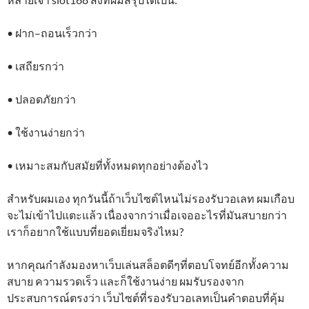
• ฝาก–ถอนเร็วกว่า
• เสถียรกว่า
• ปลอดภัยกว่า
• ใช้งานง่ายกว่า
• เหมาะสมกับสมัยที่ทั้งหมดทุกอย่างต้องไว
สำหรับผมเอง ทุกวันนี้ถ้าเว็บไซต์ไหนไม่รองรับวอเลท ผมเกือบ
จะไม่เข้าไปแตะแล้ว เนื่องจากว่าเมื่อเจออะไรที่มันสบายกว่า
เราก็อยากใช้แบบที่ยอดเยี่ยมจริงไหม?
หากคุณกำลังมองหาเว็บเล่นสล็อตดีๆที่ตอบโจทย์อีกทั้งความ
สบาย ความรวดเร็ว และก็ใช้งานง่าย ผมรับรองจาก
ประสบการณ์ตรงว่า เว็บไซต์ที่รองรับวอเลทเป็นคำตอบที่คุ้ม