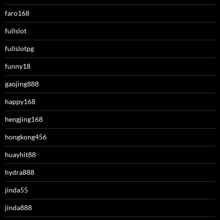
faro168
fullslot
fullslotpg
funny18
gaojing888
happy168
hengjing168
hongkong456
huayhit88
hydra888
jinda55
jinda888