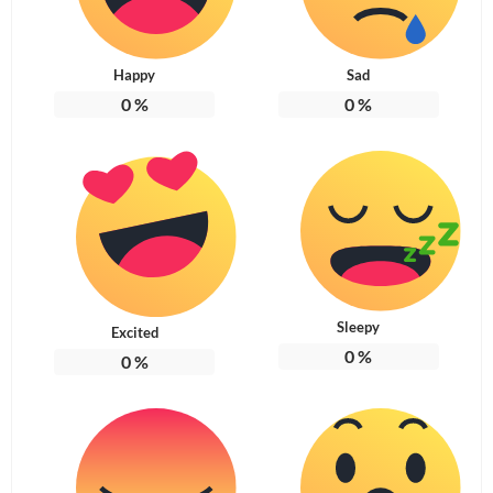
Happy
Sad
0
%
0
%
Sleepy
Excited
0
%
0
%