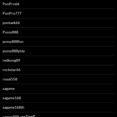
PunPro66
PunPro777
puntaek66
Pussy888
pussy888fun
pussy888play
redkong89
rockstar66
royal558
sagame
sagame168
sagame168th
sawan888 เครดิตฟรี