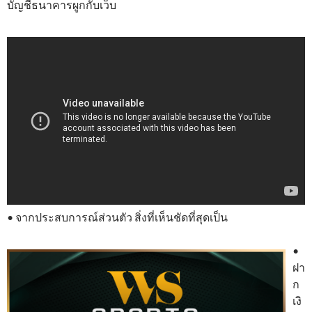
บัญชีธนาคารผูกกับเว็บ
• จากประสบการณ์ส่วนตัว สิ่งที่เห็นชัดที่สุดเป็น
•
ฝา
ก
เงิ