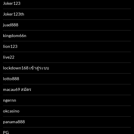
Joker123
Joker123th
juad888
kingdom66n
lion123
live22
lockdown168 เข้าสู่ระบบ
lotto888
macau69 สมัคร
ngernn
okcasino
panama888
PG