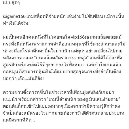
แบบสุดๆ
sagame168 เกมสล็อตที่จ่ายหนัก เล่นง่าย ไม่ซับซ้อน แม้กระนั้น
ทำเงินได้จริง!
ผมเป็นคนอีกคนหนึ่งที่ไม่เคยพอใจ vip168sa เกมสล็อตเลยแม้
กระทั้งนิดหนึ่ง เพราะภาพจำคือเกมหมุนๆที่ใช้ดวงล้วนๆและไม่
น่าจะมีอะไรน่าตื่นตาตื่นใจมากนัก แต่ทุกๆอย่างเปลี่ยนไปภาย
หลังจากทดลอง “เกมสล็อตอัตราการจ่ายสูง” เกมที่มิได้ต้องพึ่ง
สูตรลับ หรือเคล็ดวิธีที่ยุ่งยากอะไรทั้งหมด…แค่เข้าใจเกมแล้ว
กดหมุน ก็สามารถลุ้นเงินได้แบบง่ายสุดๆจนกระทั่งจำเป็นต้อง
บอกว่า เอ้อ…มันดีจัง!
ความซาบซึ้งทารกขึ้นในช่วงเวลาที่เพื่อนฝูงส่งลิงก์เกมมา
แนะนำ พร้อมกล่าวว่า “เกมนี้จ่ายหนัก ลองดู มันเล่นง่ายดาย”
ตอนต้นก็กดเข้าไปแบบงงมากๆเนื่องจากว่ามีความรู้สึกว่าคง
จำเป็นต้องสมัครอะไรมากมาย ต้องการันตีตัวตนหลายประเภท
แต่ผิดจากที่คิด…