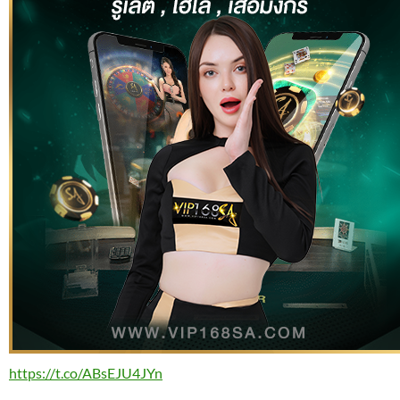
https://t.co/ABsEJU4JYn