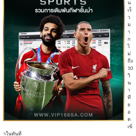
น
เร็
ว
ม
า
ก
ไ
ม่
ถึง
10
วิ
น
า
ที
ย
อ
ด
เข้
าในทันที