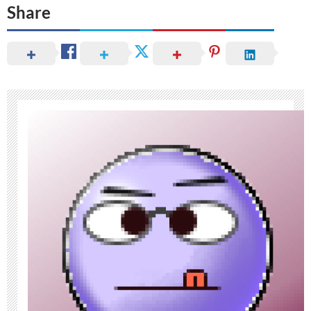
Share