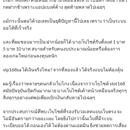
กดฝากช้าเพราะแอปแบงค์ค้าง สุดท้ายพลาดไปเฉยๆ
แม้กระนั้นพอได้วอเลทเป็นยุติปัญหานี้ไปเลย เพราะว่าเป็นระบบ
ออโต้ที่เร็วจริง
และที่ผมชอบมากเป็น ฝากน้อยก็ได้ บางเว็บไซต์รับตั้งแต่ 1 บาท
5 บาท 10 บาท สบายสำหรับคนงบประมาณน้อยหรือต้องการ
ลองเกมใหม่ก่อนลงทุนหนัก
vip168sa ได้เงินจริงไหม? จากที่ลองแล้ว ได้จริงแบบไม่ต้องลุ้น
ผมรู้เรื่องว่าหลายๆคนกลัวเว็บโกง เนื่องจากว่าเว็บไซต์ slot168
สมัยปัจจุบันเปิดกันมากมาย บางเว็บไซต์เค้าหน้าเหมือนจริงทุกๆ
สิ่งทุกๆอย่างแต่พอเพียงเบิกเงินกลับหายไปเฉยๆ
จากประสบการณ์ที่พบ เว็บไซต์ที่รองรับวอเลทแบบเว็บตรง จะ
ไม่มีอันตรายกว่าเยอะแยะ โดยยิ่งไปกว่านั้นเว็บที่มีระบบ
ระเบียบออโต้ ถอนเองได้ ไม่ต้องผ่านแอดมิน ยิ่งช่วยลดการเสี่ยง