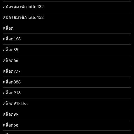
สมัครสมาชิก lotto432
สมัครสมาชิก lotto432
สล็อต
สล็อต168
สล็อต55
สล็อต66
สล็อต777
สล็อต888
สล็อต918
สล็อต918kiss
สล็อต99
สล็อตpg