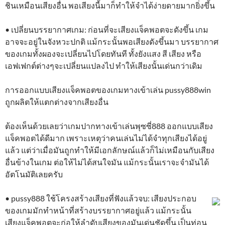
ชินเหมือนเสียงอื่น พอเสียงนี้มาก็ทำให้จำได้ง่ายดายมากยิ่งขึ้น
• เปลี่ยนบรรยากาศเกม: ก่อนที่จะเสียงแจ็คพอตจะดังขึ้น เกม
อาจจะอยู่ในจังหวะปกติ แม้กระนั้นพอเสียงดังขึ้นมา บรรยากาศ
ของเกมทั้งผองจะเปลี่ยนไปโดยทันที ทั้งยังแสง สี เสียง หรือ
เอฟเฟกต์ต่างๆจะเปลี่ยนแปลงไป ทำให้เสียงนั้นเด่นกว่าเดิม
การออกแบบเสียงแจ็คพอตของเกมทางเข้าเล่น pussy888win
ถูกผลิตให้แตกต่างจากเสียงอื่น
ต้องเห็นด้วยเลยว่าเกมปากทางเข้าเล่นพุซซี่888 ออกแบบเสียง
แจ็คพอตได้ดีมาก เพราะเหตุว่าคนเล่นไม่ได้จำทุกเสียงได้อยู่
แล้ว แต่ว่าเมื่อมันถูกทำให้มีเอกลักษณ์แล้วก็ไม่เหมือนกับเสียง
อื่นข้างในเกม ต่อให้ไม่ได้สนใจมัน แม้กระนั้นเราจะจำมันได้
อัตโนมัติเลยครับ
• pussy888 ใช้โครงสร้างเสียงที่ฟังแล้วจบ: เสียงประกอบ
ของเกมมักทำหน้าที่สร้างบรรยากาศอยู่แล้ว แม้กระนั้น
เสียงแจ็คพอตจะก่อให้ลำดับเสียงของมันเด่นชัดขึ้น เป็นท่อน