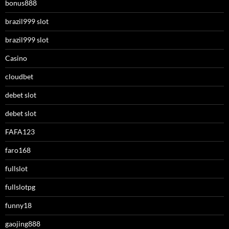
bonus888
brazil999 slot
brazil999 slot
Casino
cloudbet
debet slot
debet slot
FAFA123
faro168
fullslot
fullslotpg
funny18
gaojing888