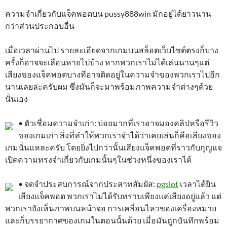
ความจำเกี่ยวกับแจ็คพอตบน pussy888win มักอยู่ได้ยาวนาน
กว่าส่วนประกอบอื่น
เมื่อเวลาผ่านไป รายละเอียดจากเกมบนสล็อตเว็บไซต์ตรงก็บาง
ครั้งก็อาจจะเลือนหายไปบ้าง หากพวกเราไม่ได้เล่นนานๆแต่
เสียงของแจ็คพอตบางทีอาจติดอยู่ในความจำของพวกเราไปอีก
นานเลยล่ะครับผม ซึ่งมันก็จะมาพร้อมภาพความจำต่างๆด้วย
นั่นเอง
• ตัวเชื่อมความจำเก่า: บ่อยมากที่เราอาจมองคลิปหรือรีวิว
ของเกมเก่า สิ่งที่ทำให้พวกเราจำได้ว่าเคยเล่นก็คือเสียงของ
เกมนั่นแหละครับ โดยยิ่งไปกว่านั้นเสียงแจ็คพอตที่ราวกับกุญแจ
เปิดความทรงจำเกี่ยวกับเกมนั้นๆในช่วงหนึ่งของเราได้
• จดจำประสบการณ์จากประสาทสัมผัส:
pgslot
เวลาได้ยิน
เสียงแจ็คพอต พวกเราไม่ได้รับทราบเพียงแค่เสียงอยู่แล้ว แต่
พวกเรายังเห็นภาพบนหน้าจอ การเคลื่อนไหวของเครื่องหมาย
และก็บรรยากาศของเกมในตอนนั้นด้วย เมื่อมันถูกบันทึกพร้อม