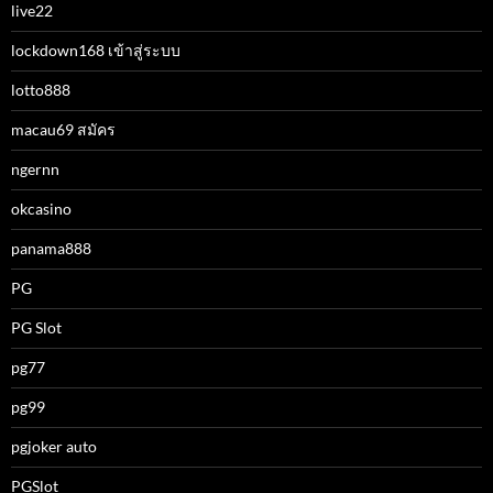
live22
lockdown168 เข้าสู่ระบบ
lotto888
macau69 สมัคร
ngernn
okcasino
panama888
PG
PG Slot
pg77
pg99
pgjoker auto
PGSlot