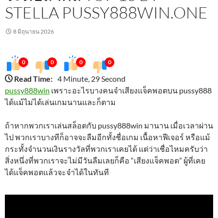
STELLA PUSSY888WIN.ONE
8 มิถุนายน 2026
0
0
0
0
Read Time:
4 Minute, 29 Second
pussy888win
เพราะอะไรบางคนจำเสียงแจ็คพอตบน pussy888
ได้แม้ไม่ได้เล่นเกมนานและก็ตาม
ถ้าหากพวกเราเล่นสล็อตกับ pussy888win มานาน เมื่อเวลาผ่าน
ไป พวกเราบางทีก็อาจจะลืมอีกทั้งชื่อเกม เนื้อหาฟีเจอร์ หรือแม้
กระทั้งจำนวนเงินรางวัลที่พวกเราเคยได้ แต่ว่าเชื่อไหมครับว่า
สิ่งหนึ่งที่พวกเราจะไม่มีวันลืมเลยก็คือ “เสียงแจ็คพอต” ผู้ที่เคย
ได้แจ็คพอตแล้วจะจำได้ในทันที