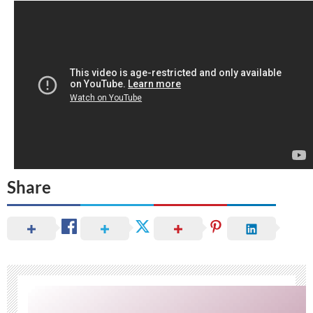
Share