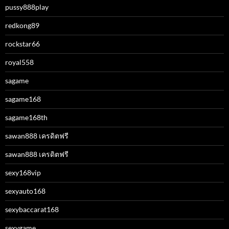
pussy888play
redkong89
rockstar66
royal558
sagame
sagame168
sagame168th
sawan888 เครดิตฟรี
sawan888 เครดิตฟรี
sexy168vip
sexyauto168
sexybaccarat168
sexygame