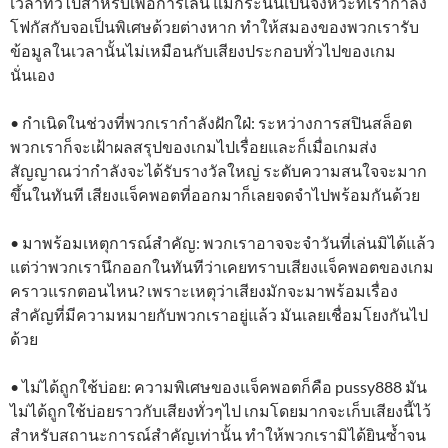
เวลาทั่วไปสำหรับเพื่อการเล่น แม้กระนั้นเป็นจังหวะที่เรากำลัง
โฟกัสกับจอเป็นพิเศษด้วยต่างหาก ทำให้สมองของพวกเรารับ
ข้อมูลในเวลานั้นไม่เหมือนกับเสียงประกอบทั่วไปของเกม
นั่นเอง
• กำเนิดในช่วงที่พวกเรากำลังฝักใฝ่: ระหว่างการสปินสล็อต
พวกเราก็จะเฝ้าผลสรุปของเกมไปเรื่อยและก็เมื่อเกมส่ง
สัญญาณว่ากำลังจะได้รับรางวัลใหญ่ ระดับความสนใจจะมาก
ขึ้นในทันที เสียงแจ็คพอตที่ออกมาก็เลยจดจำไปพร้อมกันด้วย
• มาพร้อมเหตุการณ์สำคัญ: พวกเราอาจจะจำวันที่เล่นมิได้แล้ว
แต่ว่าพวกเรานึกออกในทันทีว่าเคยทราบเสียงแจ็คพอตของเกม
คราวแรกตอนไหน? เพราะเหตุว่าเสียงมักจะมาพร้อมเรื่อง
สำคัญที่มีความหมายกับพวกเราอยู่แล้ว มันเลยเชื่อมโยงกันไป
ด้วย
• ไม่ได้ถูกใช้บ่อย: ความพิเศษของแจ็คพอตก็คือ pussy888 มัน
ไม่ได้ถูกใช้บ่อยราวกับเสียงทั่วๆไป เกมโดยมากจะเก็บเสียงนี้ไว้
สำหรับสถานะการณ์สำคัญเท่านั้น ทำให้พวกเรามิได้ยินซ้ำจน