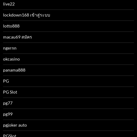
live22
lockdown168 เข้าสู่ระบบ
lotto888
macau69 สมัคร
ngernn
okcasino
panama888
PG
PG Slot
pg77
pg99
pgjoker auto
PGSlot