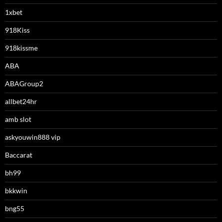
1xbet
918Kiss
918kissme
ABA
ABAGroup2
allbet24hr
amb slot
askyouwin888 vip
Baccarat
bh99
bkkwin
bng55