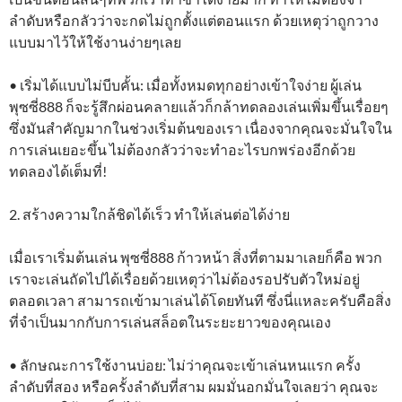
ลำดับหรือกลัวว่าจะกดไม่ถูกตั้งแต่ตอนแรก ด้วยเหตุว่าถูกวาง
แบบมาไว้ให้ใช้งานง่ายๆเลย
• เริ่มได้แบบไม่บีบคั้น: เมื่อทั้งหมดทุกอย่างเข้าใจง่าย ผู้เล่น
พุซซี่888 ก็จะรู้สึกผ่อนคลายแล้วก็กล้าทดลองเล่นเพิ่มขึ้นเรื่อยๆ
ซึ่งมันสำคัญมากในช่วงเริ่มต้นของเรา เนื่องจากคุณจะมั่นใจใน
การเล่นเยอะขึ้น ไม่ต้องกลัวว่าจะทำอะไรบกพร่องอีกด้วย
ทดลองได้เต็มที่!
2. สร้างความใกล้ชิดได้เร็ว ทำให้เล่นต่อได้ง่าย
เมื่อเราเริ่มต้นเล่น พุซซี่888 ก้าวหน้า สิ่งที่ตามมาเลยก็คือ พวก
เราจะเล่นถัดไปได้เรื่อยด้วยเหตุว่าไม่ต้องรอปรับตัวใหม่อยู่
ตลอดเวลา สามารถเข้ามาเล่นได้โดยทันที ซึ่งนี่แหละครับคือสิ่ง
ที่จำเป็นมากกับการเล่นสล็อตในระยะยาวของคุณเอง
• ลักษณะการใช้งานบ่อย: ไม่ว่าคุณจะเข้าเล่นหนแรก ครั้ง
ลำดับที่สอง หรือครั้งลำดับที่สาม ผมมั่นอกมั่นใจเลยว่า คุณจะ