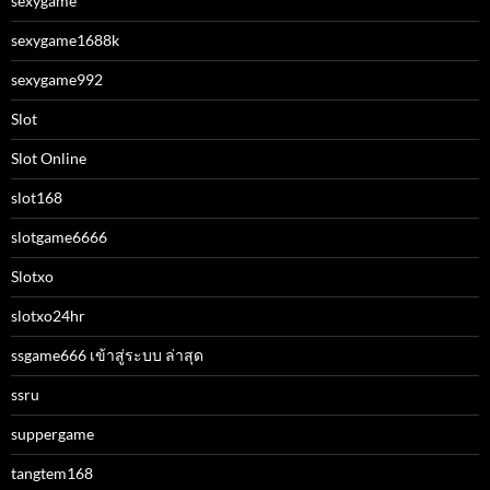
sexygame
sexygame1688k
sexygame992
Slot
Slot Online
slot168
slotgame6666
Slotxo
slotxo24hr
ssgame666 เข้าสู่ระบบ ล่าสุด
ssru
suppergame
tangtem168