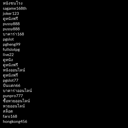
หนังชนโรง
sagame168th
joker123
ดูหนังฟรี
pussy888
pussy888
บาคาร่า168
pgslot
pgheng99
fullslotpg
live22
ดูหนัง
ดูหนังฟรี
หนังออนไลน์
ดูหนังฟรี
pgslot77
ปั่นแตก66
บาคาร่าออนไลน์
punpro777
ซื้อหวยออนไลน์
หวยออนไลน์
สล็อต
faro168
hongkong456