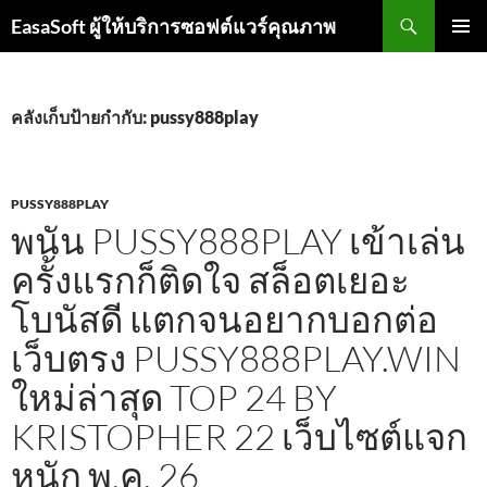
ค้นหา
EasaSoft ผู้ให้บริการซอฟต์แวร์คุณภาพ
ข้าม
เมนูหลัก
ไป
ยัง
เนื้อหา
คลังเก็บป้ายกำกับ: pussy888play
PUSSY888PLAY
พนัน PUSSY888PLAY เข้าเล่น
ครั้งแรกก็ติดใจ สล็อตเยอะ
โบนัสดี แตกจนอยากบอกต่อ
เว็บตรง PUSSY888PLAY.WIN
ใหม่ล่าสุด TOP 24 BY
KRISTOPHER 22 เว็บไซต์แจก
หนัก พ.ค. 26