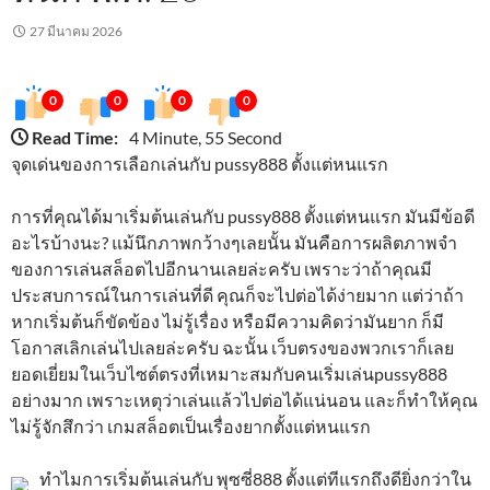
27 มีนาคม 2026
0
0
0
0
Read Time:
4 Minute, 55 Second
จุดเด่นของการเลือกเล่นกับ pussy888 ตั้งแต่หนแรก
การที่คุณได้มาเริ่มต้นเล่นกับ pussy888 ตั้งแต่หนแรก มันมีข้อดี
อะไรบ้างนะ? แม้นึกภาพกว้างๆเลยนั้น มันคือการผลิตภาพจำ
ของการเล่นสล็อตไปอีกนานเลยล่ะครับ เพราะว่าถ้าคุณมี
ประสบการณ์ในการเล่นที่ดี คุณก็จะไปต่อได้ง่ายมาก แต่ว่าถ้า
หากเริ่มต้นก็ขัดข้อง ไม่รู้เรื่อง หรือมีความคิดว่ามันยาก ก็มี
โอกาสเลิกเล่นไปเลยล่ะครับ ฉะนั้น เว็บตรงของพวกเราก็เลย
ยอดเยี่ยมในเว็บไซต์ตรงที่เหมาะสมกับคนเริ่มเล่นpussy888
อย่างมาก เพราะเหตุว่าเล่นแล้วไปต่อได้แน่นอน และก็ทำให้คุณ
ไม่รู้จักสึกว่า เกมสล็อตเป็นเรื่องยากตั้งแต่หนแรก
ทำไมการเริ่มต้นเล่นกับ พุซซี่888 ตั้งแต่ทีแรกถึงดียิ่งกว่าใน