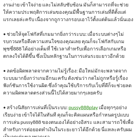
งานง่าย เข้าใจง่าย และไม่สลับซับซ้อน มันก็สามารถที่จะช่วย
ให้ความประพฤติการเล่นของคุณมีพื้นฐานการเล่นที่ดีตั้งแต่
แรกเลยล่ะครับ เนื่องจากถูกวางกรอบเอาไว้ตั้งแต่ต้นแล้วนั่นเอง
• ช่วยให้จุดโฟกัสที่เกมมากยิ่งกว่าระบบ: เมื่อระบบต่างๆไม่
รบกวนหรือดึงความสนใจของคุณเลย คุณก็จะโฟกัสกับเกม
พุซซี่888 ได้อย่างเต็มที่ ใช้เวลาสำหรับเพื่อการเลือกเกมหรือ
ตกลงใจได้ดีขึ้น ซึ่งเป็นหลักฐานในการเล่นระยะยาวอีกด้วย
• ลดข้อผิดพลาดจากความไม่รู้เรื่อง: มือใหม่มักจะพลาดจาก
ระบบมากยิ่งกว่าเกมอีกนะครับ ดังเช่นว่า กดไม่ถูกหรือรู้เรื่อง
ฟังก์ชันการใช้งานผิด ซึ่งถ้าคุณใช้บริการกับเว็บที่ดีก็จะช่วยลด
ความผิดพลาดตรงส่วนนี้ไปได้สวยมากๆเลยครับ
• สร้างนิสัยการเล่นที่เป็นระบบ:
pussy888play
เมื่อทุกๆอย่าง
เรียบง่าย เข้าใจได้ในทันที คุณก็จะคิดแผนหรือกำหนดรูปแบบ
การเล่น pussy888 ของตนเองได้อย่างอิสระ และสามารถใช้เพื่อ
สำหรับการต่อยอดทำเงินในระยะยาวได้อีกด้วย นี่แหละครับผม
เป็นจุดเด่นของพวกเรา