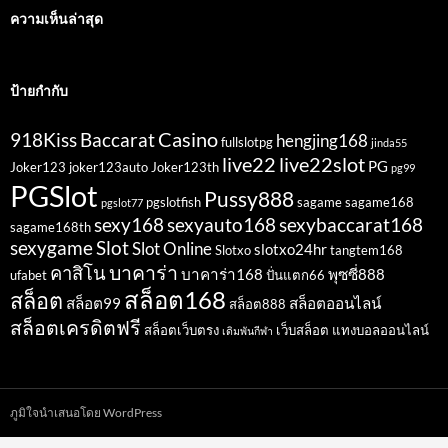
ความเห็นล่าสุด
ป้ายกำกับ
Casino
918Kiss
Baccarat
hengjing168
fullslotpg
jinda55
live22
live22slot
PG
Joker123
joker123auto
Joker123th
pg99
PGSlot
Pussy888
pgslotfish
sagame
sagame168
pgslot77
sexy168
sexyauto168
sexybaccarat168
sagame168th
sexygame
Slot
Slot Online
slotxo24hr
Slotxo
tangtem168
บาคาร่า
คาสิโน
บาคาร่า168
พุซซี่888
ufabet
ปั่นแตก66
สล็อต168
สล็อต
สล็อต99
สล็อตออนไลน์
สล็อต888
สล็อตเครดิตฟรี
สล็อตเว็บตรง
เว็บสล็อต
แทงบอลออนไลน์
เดิมพันกีฬา
ภูมิใจนำเสนอโดย WordPress