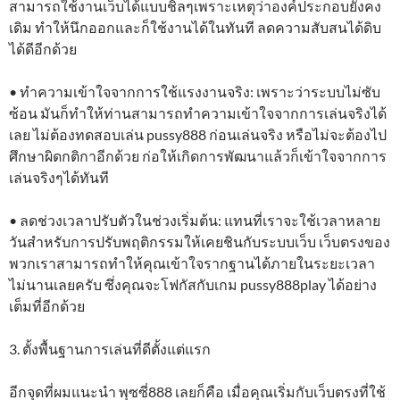
สามารถใช้งานเว็บได้แบบชิลๆเพราะเหตุว่าองค์ประกอบยังคง
เดิม ทำให้นึกออกและก็ใช้งานได้ในทันที ลดความสับสนได้ดิบ
ได้ดีอีกด้วย
• ทำความเข้าใจจากการใช้แรงงานจริง: เพราะว่าระบบไม่ซับ
ซ้อน มันก็ทำให้ท่านสามารถทำความเข้าใจจากการเล่นจริงได้
เลย ไม่ต้องทดสอบเล่น pussy888 ก่อนเล่นจริง หรือไม่จะต้องไป
ศึกษาผิดกติกาอีกด้วย ก่อให้เกิดการพัฒนาแล้วก็เข้าใจจากการ
เล่นจริงๆได้ทันที
• ลดช่วงเวลาปรับตัวในช่วงเริ่มต้น: แทนที่เราจะใช้เวลาหลาย
วันสำหรับการปรับพฤติกรรมให้เคยชินกับระบบเว็บ เว็บตรงของ
พวกเราสามารถทำให้คุณเข้าใจรากฐานได้ภายในระยะเวลา
ไม่นานเลยครับ ซึ่งคุณจะโฟกัสกับเกม pussy888play ได้อย่าง
เต็มที่อีกด้วย
3. ตั้งพื้นฐานการเล่นที่ดีตั้งแต่แรก
อีกจุดที่ผมแนะนำ พุซซี่888 เลยก็คือ เมื่อคุณเริ่มกับเว็บตรงที่ใช้