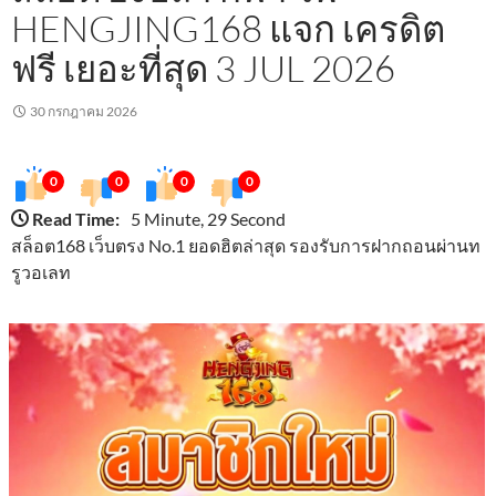
HENGJING168 แจก เครดิต
ฟรี เยอะที่สุด 3 JUL 2026
30 กรกฎาคม 2026
0
0
0
0
Read Time:
5 Minute, 29 Second
สล็อต168 เว็บตรง No.1 ยอดฮิตล่าสุด รองรับการฝากถอนผ่านท
รูวอเลท