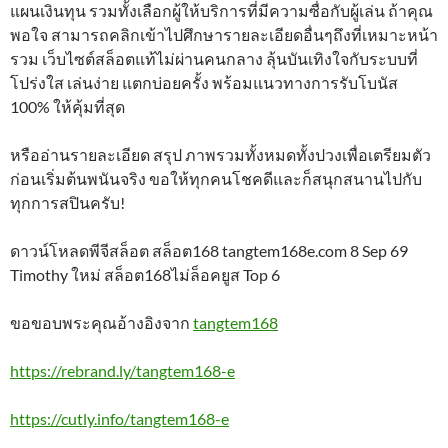
แผนเงินทุน รวมทั้งเลือกผู้ให้บริการที่มีความซื่อกับผู้เล่น ถ้าคุณ
พอใจ สามารถคลิกเข้าไปศึกษารายละเอียดอื่นๆถึงที่เหมาะหน้า
รวม เว็บไซต์สล็อตแท้ไม่ผ่านคนกลาง ลุ้นบันเทิงใจกับระบบที่
โปร่งใส เล่นง่าย แตกบ่อยครั้ง พร้อมแนวทางการรับโบนัส
100% ให้คุ้มที่สุด
หรืออ่านรายละเอียด สรุป ภาพรวมทั้งหมดทั้งปวงเพื่อเตรียมตัว
ก่อนเริ่มต้นพนันจริง ขอให้ทุกคนโชคดีและก็สนุกสนานไปกับ
ทุกการสปินครับ!
ดาวน์โหลดพีจีสล็อต สล็อต168 tangtem168e.com 8 Sep 69
Timothy ใหม่ สล็อต168ไม่ล็อคยูส Top 6
ขอขอบพระคุณอ้างอิงจาก
tangtem168
https://rebrand.ly/tangtem168-e
https://cutly.info/tangtem168-e