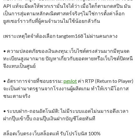
API แท้จะมีผลให้พวกเรามั่นใจได้ว่า เมื่อใดก็ตามกดสปิน มัน
เป็นการสุ่มตามหลักคณิตศาสตร์จริงๆไม่ใช่การตั้งค่าล็อก
ยูสเซอร์ราวกับที่ผู้คนจำนวนไม่ใช้น้อยกลัวกัน
เพราะเหตุใดจำต้องเลือก tangtem168 ไม่ผ่านคนกลาง
• ความปลอดภัยของเงินลงทุน: เว็บไซต์ตรงส่วนมากมีทุนจด
ทะเบียนสูงมากมาย ปัญหาเกี่ยวกับยอดหายหรือเว็บไซต์ปิดหนี
จึงแทบเป็นศูนย์
• อัตราการจ่ายที่ชอบธรรม:
pgslot
ค่า RTP (Return to Player)
จะเป็นค่ามาตรฐานจากโรงงานผู้ผลิตเกม ทำให้เรามีโอกาส
ชนะตามจริง
• ระบบฝาก-ถอนอัตโนมัติ: ไม่มีระบบแอดไม่นมารอดึงเวลา
ฝากปุ๊บเข้าปั๊บ ถอนปุ๊บเงินฝากบัญชีโดยทันที
สล็อตเว็บตรง เว็บสล็อตแท้ รับโปรโบนัส 100%