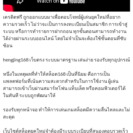
เครดิตฟรี ถูกออกแบบมาเพื่อตอบโจทย์ผู้เล่นยุคใหม่ที่อยาก
ความรวดเร็ว ไม่ว่าจะเป็นการลงทะเบียนเป็นสมาชิก การเข้าสู่
ระบบ หรือการทำรายการฝากถอน ทุกขั้นตอนสามารถทำงาน
ได้ง่ายผ่านระบบออนไลน์ โดยไม่จำเป็นจะต้องใช้ขั้นตอนที่ซับ
ซ้อน
hengjing168 เว็บตรง ระบบมาตรฐาน เล่นง่าย รองรับทุกอุปกรณ์
หนึ่งในเหตุผลที่ทำให้สล็อต168 เป็นที่นิยม คือการเป็น
แพลตฟอร์มที่เน้นความสะดวกสำหรับในการใช้งาน ผู้เล่น
สามารถเข้าเว็บผ่านสมาร์ทโฟน แท็บเล็ต หรือคอมพิวเตอร์ได้
ในทันที ระบบถูกพัฒนาให้
รองรับทุกหน้าจอ ทำให้การเล่นเกมสล็อตมีความลื่นไหลและไม่
สะดุด
เว็บไซต์สล็อตยุคใหม่จำต้องมีระบบระเบียบที่สนองตอบรวดเร็ว