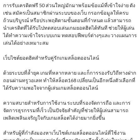
การรับเครดิตฟรี 50 ส่วนใหญ่มักมาพร้อมข้อแม้ที่เข้าใจง่าย ดัง
เช่น สมัครเป็นสมาชิกผ่านระบบของเว็บ กรอกข้อมูลให้ครบ
ถ้วนบริบูรณ์ หรือประพฤติตามขั้นตอนที่กำหนด แล้วสามารถ
นำเครดิตที่ได้รับไปทดสอบเล่นเกมยอดฮิตได้ทันที ช่วยให้ผู้เล่น
ได้ทำความเข้าใจระบบเกม ทดสอบฟีพบร์ต่างๆและวางแผนการ
เล่นได้อย่างเหมาะสม
เว็บไซต์ยอดฮิตสำหรับคู่รักเกมสล็อตออนไลน์
ด้วยระบบที่ล้ำยุค เกมที่หลากหลาย และก็การรองรับวิถีทางฝาก
ถอนผ่านทรูวอเลท ทำให้สล็อต168 เปลี่ยนเป็นอีกหนึ่งตัวเลือกที่
ได้รับความพอใจจากผู้เล่นเกมสล็อตออนไลน์
ความสบายสำหรับการใช้งาน ระบบที่รองจัดการถือ และการ
จัดการธุรกรรมที่เร็ว เป็นปัจจัยสำคัญที่ช่วยให้ผู้เล่นสามารถ
เพลิดเพลินเจริญใจกับเกมสล็อตได้ง่ายมากยิ่งขึ้น
สำหรับผู้ที่กำลังมองหาเว็บไซต์เกมสล็อตออนไลน์ที่ใช้งาน