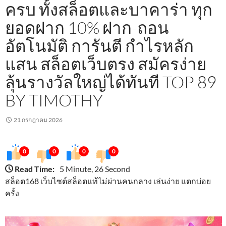
ครบ ทั้งสล็อตและบาคาร่า ทุก
ยอดฝาก 10% ฝาก-ถอน
อัตโนมัติ การันตี กำไรหลัก
แสน สล็อตเว็บตรง สมัครง่าย
ลุ้นรางวัลใหญ่ได้ทันที TOP 89
BY TIMOTHY
21 กรกฎาคม 2026
0
0
0
0
Read Time:
5 Minute, 26 Second
สล็อต168 เว็บไซต์สล็อตแท้ไม่ผ่านคนกลาง เล่นง่าย แตกบ่อย
ครั้ง