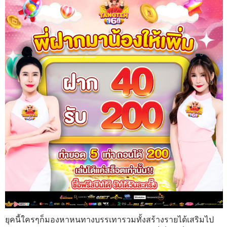
ยุคนี้ใครๆก็มองหาหนทางบรรเทารวมทั้งสร้างรายได้เสริมไป