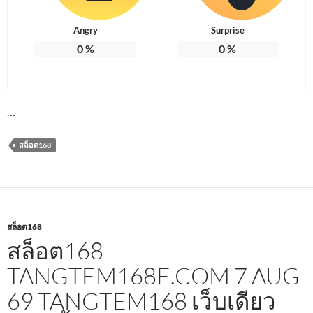
Angry
Surprise
0
%
0
%
…
สล็อต168
สล็อต168
สล็อต168
TANGTEM168E.COM 7 AUG
69 TANGTEM168 เว็บเดียว