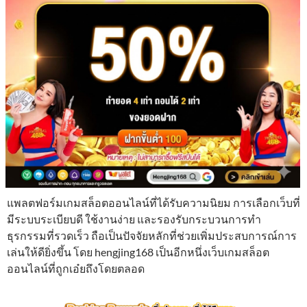
แพลตฟอร์มเกมสล็อตออนไลน์ที่ได้รับความนิยม การเลือกเว็บที่
มีระบบระเบียบดี ใช้งานง่าย และรองรับกระบวนการทำ
ธุรกรรมที่รวดเร็ว ถือเป็นปัจจัยหลักที่ช่วยเพิ่มประสบการณ์การ
เล่นให้ดียิ่งขึ้น โดย hengjing168 เป็นอีกหนึ่งเว็บเกมสล็อต
ออนไลน์ที่ถูกเอ๋ยถึงโดยตลอด