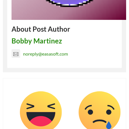
About Post Author
Bobby Martinez
noreply@easasoft.com