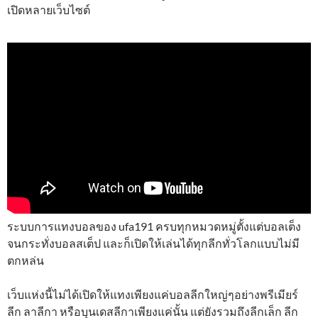
เปิดหลายเว็บไซต์
ระบบการแทงบอลของ ufa191 ครบทุกหมวดหมู่ตั้งแต่บอลเต็ง
จนกระทั่งบอลสเต็ป และก็เปิดให้เล่นได้ทุกลีกทั่วโลกแบบไม่มี
ตกหล่น
เว็บแห่งนี้ไม่ได้เปิดให้แทงเพียงแค่บอลลีกใหญ่ๆอย่างพรีเมียร์
ลีก ลาลีกา หรือบุนเดสลีกาเพียงแค่นั้น แต่ยังรวมถึงลีกเล็ก ลีก