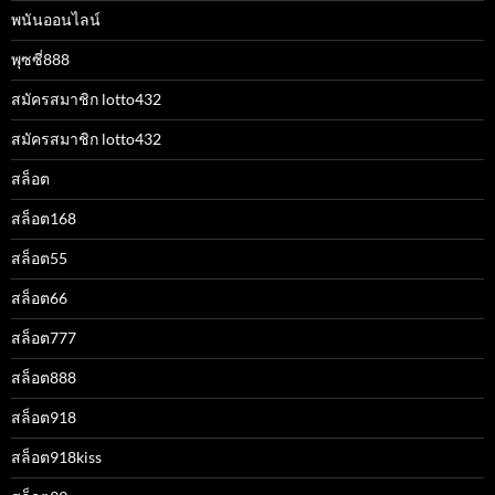
พนันออนไลน์
พุซซี่888
สมัครสมาชิก lotto432
สมัครสมาชิก lotto432
สล็อต
สล็อต168
สล็อต55
สล็อต66
สล็อต777
สล็อต888
สล็อต918
สล็อต918kiss