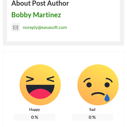
About Post Author
Bobby Martinez
noreply@easasoft.com
Happy
Sad
0
%
0
%