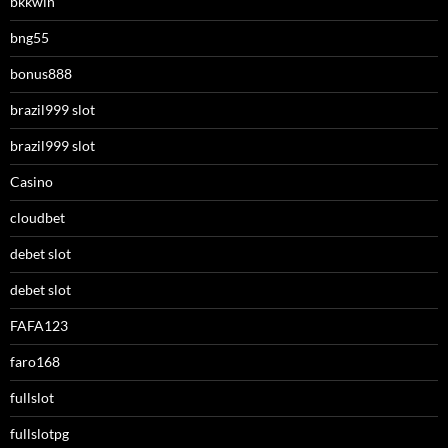
bkkwin
bng55
bonus888
brazil999 slot
brazil999 slot
Casino
cloudbet
debet slot
debet slot
FAFA123
faro168
fullslot
fullslotpg