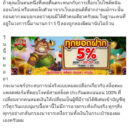
ถ้าคุณเป็นคนหนึ่งที่เคยตื่นตระหนกกับการเลือกเว็บไซต์พนัน
ออนไลน์ หรือเคยเจ็บตัวมาจากเว็บเอเย่นต์ที่ฝากง่ายแม้กระนั้น
ถอนยาก ผมบอกเลยว่าคุณมิได้ตัวคนเดียวครับผม ในฐานะคนที่
อยู่ในวงการนี้มานานกว่า 5 ปี ลองถูกลองผิดมานับไม่ถ้วน
วั
น
นี้
ผ
ม
อ
ยา
กจะมาแชร์ประสบการณ์จริงแบบหมดเปลือกเกี่ยวกับ สล็อตxo
แพลตฟอร์มที่ตอบโจทย์สายสล็อต ประกันผลแน่นอน 100% ที่
เปลี่ยนจากคนหมดเงินให้เปลี่ยนเป็นผู้ที่มีรายได้พิเศษเข้าบัญชีทุ
กวี่ทุกวันแบบนุ่มๆเนื้อหานี้ไม่มีการอวยกระทั่งเกินจริง ทุกๆสิ่ง
ทุกๆอย่างกลั่นกรองมาจากเหงื่อรวมทั้งเงินในกระเป๋าของผม
เองครับผม