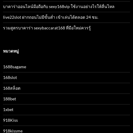
บาคาร่าออนไลน์มือถือกับ sexy168vip ใช้งานอย่างไรให้ลื่นไหล
live22slot ฝากถอนไม่มีขั้นต่ำ เข้าเล่นได้ตลอด 24 ชม.
รวมสูตรบาคาร่า sexybaccarat168 ที่มือใหม่ควรรู้
หมวดหมู่
1688sagame
168slot
168สล็อต
188bet
1xbet
918Kiss
918kissme