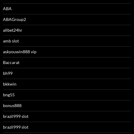
ABA
ABAGroup2
allbet24hr
amb slot
askyouwin888 vip
Baccarat
bh99
bkkwin
bng55
bonus888
brazil999 slot
brazil999 slot