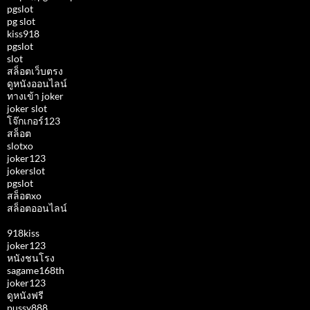
pgslot
pg slot
kiss918
pgslot
slot
สล็อตเว็บตรง
ดูหนังออนไลน์
ทางเข้า joker
joker slot
โจ๊กเกอร์123
สล็อต
slotxo
joker123
jokerslot
pgslot
สล็อตxo
สล็อตออนไลน์
918kiss
joker123
หนังชนโรง
sagame168th
joker123
ดูหนังฟรี
pussy888