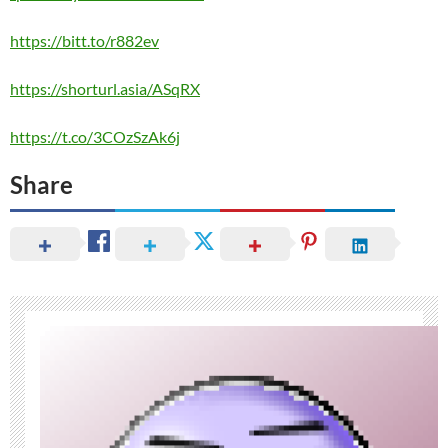
https://bitt.to/r882ev
https://shorturl.asia/ASqRX
https://t.co/3COzSzAk6j
Share