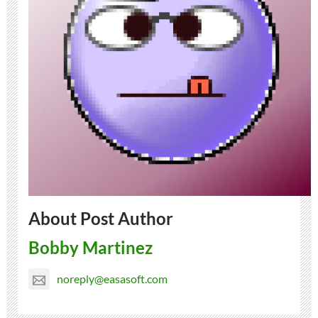
About Post Author
Bobby Martinez
noreply@easasoft.com