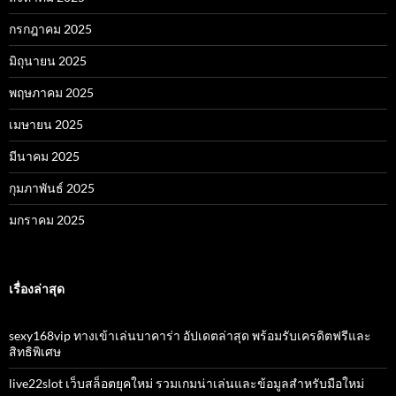
กรกฎาคม 2025
มิถุนายน 2025
พฤษภาคม 2025
เมษายน 2025
มีนาคม 2025
กุมภาพันธ์ 2025
มกราคม 2025
เรื่องล่าสุด
sexy168vip ทางเข้าเล่นบาคาร่า อัปเดตล่าสุด พร้อมรับเครดิตฟรีและ
สิทธิพิเศษ
live22slot เว็บสล็อตยุคใหม่ รวมเกมน่าเล่นและข้อมูลสำหรับมือใหม่