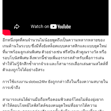
อีกหนึ่งจุดที่คนจำนวนไม่น้อยพูดถึงเป็นความหลากหลายของ
เกมด้านในระบบ ซึ่งมีทั้งยังสล็อตแบบคลาสสิกและแบบยุคใหม่
ที่มาพร้อมลูกเล่นพิเศษ ตัวอย่างเช่น ฟรีสปิน ตัวคูณรางวัล หรือ
รอบโบนัสพิเศษ สิ่งพวกนี้ช่วยเพิ่มอรรถรสสำหรับเพื่อการเล่น
ทำให้ไม่รู้จักสึกซ้ำจากจำเจ และก็สามารถเลือกเล่นตามสไตล์ที่
ตัวเองถูกใจได้อย่างอิสระ
การใช้แรงงาน slotxo24hr ยังถูกกล่าวถึงในเรื่องความสบายใน
การเข้าถึง
สามารถเล่นได้ผ่านมือถือหรือคอมพิวเตอร์โดยไม่ต้องยุ่งยาก
ทำให้ตอบโจทย์ไลฟ์สไตล์ของคนยุคใหม่ที่อยากได้ความ