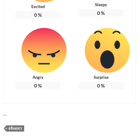
Sleepy
Excited
0
%
0
%
Angry
Surprise
0
%
0
%
…
สล็อตXO