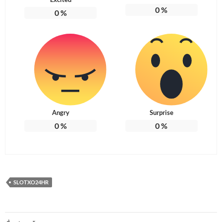
0
%
0
%
Angry
Surprise
0
%
0
%
SLOTXO24HR
เมนู