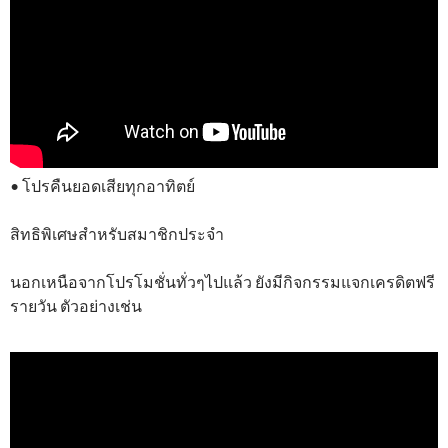
• โปรคืนยอดเสียทุกอาทิตย์
สิทธิพิเศษสำหรับสมาชิกประจำ
นอกเหนือจากโปรโมชั่นทั่วๆไปแล้ว ยังมีกิจกรรมแจกเครดิตฟรี
รายวัน ตัวอย่างเช่น