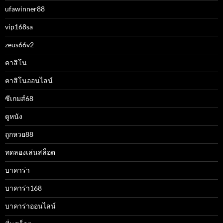
ufawinner88
vip168sa
zeus66v2
คาสิโน
คาสิโนออนไลน์
ซีเกมส์68
ดูหนัง
ถูกหวย88
ทดลองเล่นสล็อต
บาคาร่า
บาคาร่า168
บาคาร่าออนไลน์