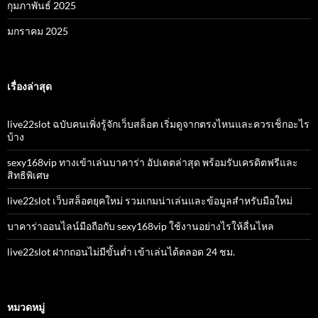
กุมภาพันธ์ 2025
มกราคม 2025
เรื่องล่าสุด
live22slot ฉบับคนเพิ่งรู้จักเว็บสล็อต เริ่มดูจากตรงไหนและควรเช็กอะไร
บ้าง
sexy168vip ทางเข้าเล่นบาคาร่า อัปเดตล่าสุด พร้อมรับเครดิตฟรีและ
สิทธิพิเศษ
live22slot เว็บสล็อตยุคใหม่ รวมเกมน่าเล่นและข้อมูลสำหรับมือใหม่
บาคาร่าออนไลน์มือถือกับ sexy168vip ใช้งานอย่างไรให้ลื่นไหล
live22slot ฝากถอนไม่มีขั้นต่ำ เข้าเล่นได้ตลอด 24 ชม.
หมวดหมู่