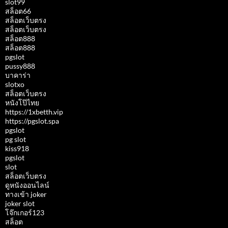
slot99
สล็อต66
สล็อตเว็บตรง
สล็อตเว็บตรง
สล็อต888
สล็อต888
pgslot
pussy888
บาคาร่า
slotxo
สล็อตเว็บตรง
หนังโป๊ไทย
https://1xbetth.vip
https://pgslot.spa
pgslot
pg slot
kiss918
pgslot
slot
สล็อตเว็บตรง
ดูหนังออนไลน์
ทางเข้า joker
joker slot
โจ๊กเกอร์123
สล็อต