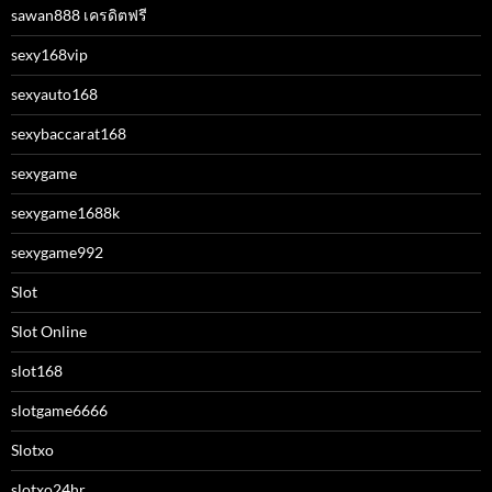
sawan888 เครดิตฟรี
sexy168vip
sexyauto168
sexybaccarat168
sexygame
sexygame1688k
sexygame992
Slot
Slot Online
slot168
slotgame6666
Slotxo
slotxo24hr