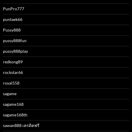
PunPro777
puntaek66
Pussy888
pussy888fun
pussy888play
redkong89
rockstar66
royal558
sagame
sagame168
sagame168th
sawan888 เครดิตฟรี