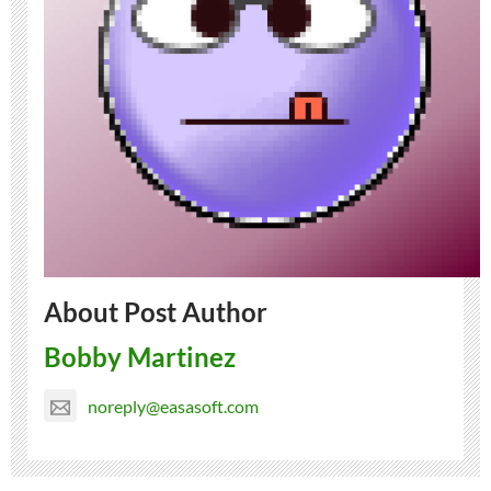
About Post Author
Bobby Martinez
noreply@easasoft.com