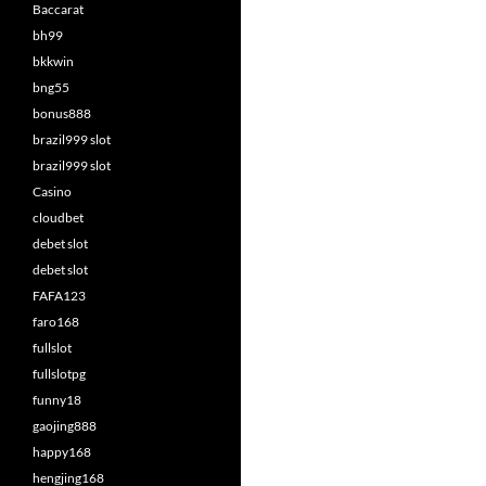
Baccarat
bh99
bkkwin
bng55
bonus888
brazil999 slot
brazil999 slot
Casino
cloudbet
debet slot
debet slot
FAFA123
faro168
fullslot
fullslotpg
funny18
gaojing888
happy168
hengjing168