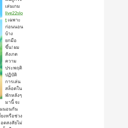
เล่นเกม
live22slo
t
เฉพาะ
ก่อนนอน
บ้าง
ยกมือ
ขึ้น! ผม
สังเกต
ความ
ประพฤติ
ปฏิบัติ
การเล่น
สล็อตใน
พักหลังๆ
มานี้ จะ
อนนอนกัน
ี่ยงหรือช่วง
มอดสงสัยไม่