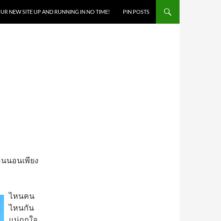
OUR NEW SITE UP AND RUNNING IN NO TIME!
PIN POSTS
่อนนอนเพียง
ไหนคน
ไหนกัน
แน่ถูกใจ