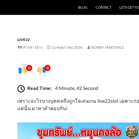
ข้ามไปยังเนื้อหา
BLOG
CONTACT
LETS GET Y
LIVE22
คำกล่าวอ้าง
21 พฤษภาคม 2026
BOBBY MARTINEZ
0
0
Read Time:
4 Minute, 42 Second
เพราะอะไรบางบุคคลถึงถูกใจเล่นเกม live22slot เฉพาะก
แค่นั้น มาหาคำตอบกัน!