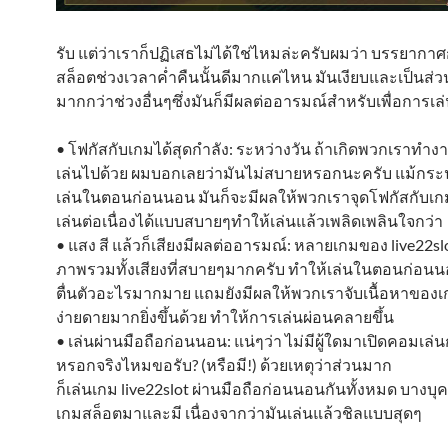
รับ แต่ว่าเราก็ปฏิเสธไม่ได้ใช่ไหมล่ะครับผมว่า บรรยากา
สล็อตช่วงเวลาค่ำคืนนั้นดีมากแค่ไหน มันเงียบและเป็นส่ว
มากกว่าช่วงอื่นๆซึ่งมันก็มีผลต่ออารมณ์สำหรับเพื่อการเล
• โฟกัสกับเกมได้สุดกำลัง: ระหว่างวัน ถ้าเกิดพวกเราทำง
เล่นไปด้วย ผมบอกเลยว่ามันไม่สบายหรอกนะครับ แม้กระน
เล่นในตอนก่อนนอน มันก็จะมีผลให้พวกเราจุดโฟกัสกับเกม
เล่นต่อเนื่องได้แบบสบายๆทำให้เล่นแล้วเพลิดเพลินใจกว่า
• แสง สี แล้วก็เสียงมีผลต่ออารมณ์: หลายเกมของ live22sl
ภาพรวมทั้งเสียงที่สบายๆมากครับ ทำให้เล่นในตอนก่อนนอ
ตื่นตัวอะไรมากมาย แถมยังมีผลให้พวกเราจับเนื้อหาของเ
ง่ายดายมากยิ่งขึ้นด้วย ทำให้การเล่นผ่อนคลายขึ้น
• เล่นผ่านมือถือก่อนนอน: แน่ๆว่า ไม่มีผู้ใดมาเปิดคอมเล
หรอกจริงไหมขอรับ? (หรือมี!) ด้วยเหตุว่าส่วนมาก
ก็เล่นเกม live22slot ผ่านมือถือก่อนนอนกันทั้งหมด บางบ
เกมสล็อตมาและมี เนื่องจากว่ามันเล่นแล้วชิลแบบสุดๆ