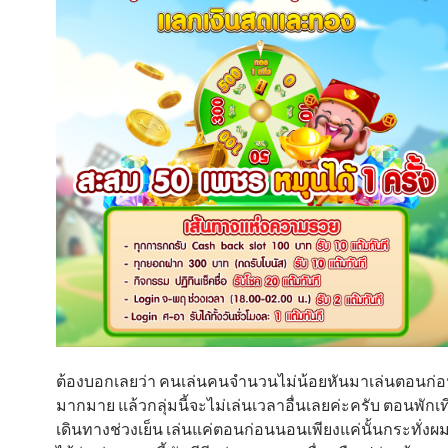
ต้องบอกเลยว่า คนเล่นคนจำนวนไม่น้อยหันมาเล่นตอนก่
มากมาย แล้วกลุ่มนี้จะไม่เล่นเวลาอื่นเลยค่ะครับ ตอนพักเท
เดินทางช่วงเย็น เล่นแค่ตอนก่อนนอนเพียงแค่นั้นกระทั่งผ