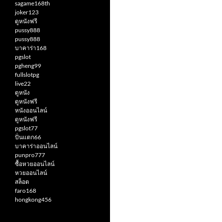
sagame168th
joker123
ดูหนังฟรี
pussy888
pussy888
บาคาร่า168
pgslot
pgheng99
fullslotpg
live22
ดูหนัง
ดูหนังฟรี
หนังออนไลน์
ดูหนังฟรี
pgslot77
ปั่นแตก66
บาคาร่าออนไลน์
punpro777
ซื้อหวยออนไลน์
หวยออนไลน์
สล็อต
faro168
hongkong456