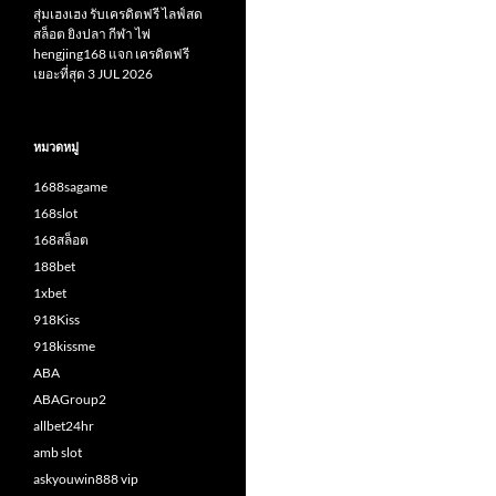
สุ่มเฮงเฮง รับเครดิตฟรี ไลฟ์สด
สล็อต ยิงปลา กีฬา ไพ่
hengjing168 แจก เครดิตฟรี
เยอะที่สุด 3 JUL 2026
หมวดหมู่
1688sagame
168slot
168สล็อต
188bet
1xbet
918Kiss
918kissme
ABA
ABAGroup2
allbet24hr
amb slot
askyouwin888 vip