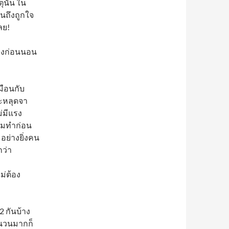
ุนั้น ใน
ถึงถูกใจ
ลย!
่วงก่อนนอน
มือนกับ
จะหลุดจา
ม่มีแรง
รมทำก่อน
อย่างยิ่งคน
กว่า
ม่ต้อง
2 กันบ้าง
ำนวนมากก็