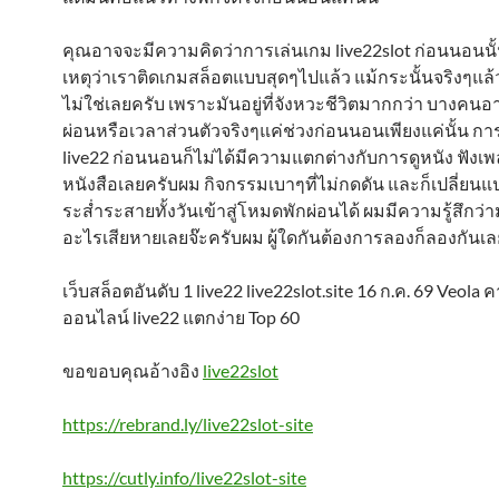
คุณอาจจะมีความคิดว่าการเล่นเกม live22slot ก่อนนอนนั้
เหตุว่าเราติดเกมสล็อตแบบสุดๆไปแล้ว แม้กระนั้นจริงๆแล้ว
ไม่ใช่เลยครับ เพราะมันอยู่ที่จังหวะชีวิตมากกว่า บางคนอ
ผ่อนหรือเวลาส่วนตัวจริงๆแค่ช่วงก่อนนอนเพียงแค่นั้น การ
live22 ก่อนนอนก็ไม่ได้มีความแตกต่างกับการดูหนัง ฟังเพ
หนังสือเลยครับผม กิจกรรมเบาๆที่ไม่กดดัน และก็เปลี่ย
ระส่ำระสายทั้งวันเข้าสู่โหมดพักผ่อนได้ ผมมีความรู้สึกว่าม
อะไรเสียหายเลยจ๊ะครับผม ผู้ใดกันต้องการลองก็ลองกันเล
เว็บสล็อตอันดับ 1 live22 live22slot.site 16 ก.ค. 69 Veola 
ออนไลน์ live22 แตกง่าย Top 60
ขอขอบคุณอ้างอิง
live22slot
https://rebrand.ly/live22slot-site
https://cutly.info/live22slot-site