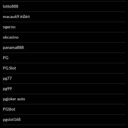
lotto888
macau69 สมัคร
ngernn
okcasino
panama888
PG
PG Slot
pg77
pg99
pgjoker auto
PGSlot
pgslot168