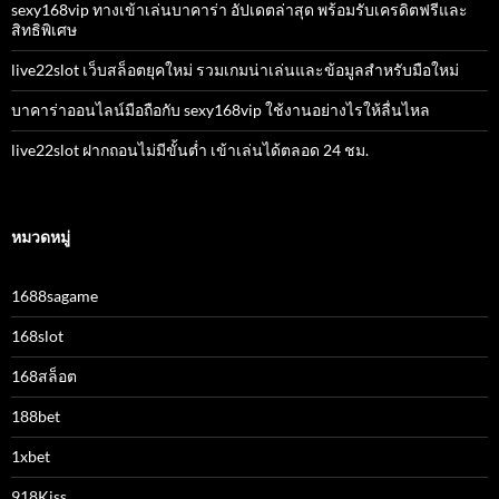
sexy168vip ทางเข้าเล่นบาคาร่า อัปเดตล่าสุด พร้อมรับเครดิตฟรีและ
สิทธิพิเศษ
live22slot เว็บสล็อตยุคใหม่ รวมเกมน่าเล่นและข้อมูลสำหรับมือใหม่
บาคาร่าออนไลน์มือถือกับ sexy168vip ใช้งานอย่างไรให้ลื่นไหล
live22slot ฝากถอนไม่มีขั้นต่ำ เข้าเล่นได้ตลอด 24 ชม.
หมวดหมู่
1688sagame
168slot
168สล็อต
188bet
1xbet
918Kiss