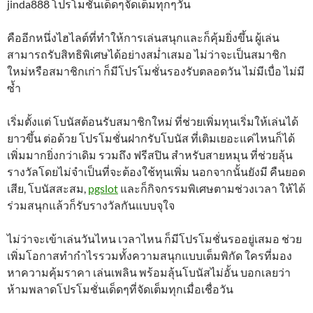
jinda888 โปรโมชั่นเด็ดๆจัดเต็มทุกๆวัน
คืออีกหนึ่งไฮไลต์ที่ทำให้การเล่นสนุกและก็คุ้มยิ่งขึ้น ผู้เล่น
สามารถรับสิทธิพิเศษได้อย่างสม่ำเสมอ ไม่ว่าจะเป็นสมาชิก
ใหม่หรือสมาชิกเก่า ก็มีโปรโมชั่นรองรับตลอดวัน ไม่มีเบื่อ ไม่มี
ซ้ำ
เริ่มตั้งแต่ โบนัสต้อนรับสมาชิกใหม่ ที่ช่วยเพิ่มทุนเริ่มให้เล่นได้
ยาวขึ้น ต่อด้วย โปรโมชั่นฝากรับโบนัส ที่เติมเยอะแค่ไหนก็ได้
เพิ่มมากยิ่งกว่าเดิม รวมถึง ฟรีสปิน สำหรับสายหมุน ที่ช่วยลุ้น
รางวัลโดยไม่จำเป็นที่จะต้องใช้ทุนเพิ่ม นอกจากนั้นยังมี คืนยอด
เสีย, โบนัสสะสม,
pgslot
และก็กิจกรรมพิเศษตามช่วงเวลา ให้ได้
ร่วมสนุกแล้วก็รับรางวัลกันแบบจุใจ
ไม่ว่าจะเข้าเล่นวันไหน เวลาไหน ก็มีโปรโมชั่นรออยู่เสมอ ช่วย
เพิ่มโอกาสทำกำไรรวมทั้งความสนุกแบบเต็มพิกัด ใครที่มอง
หาความคุ้มราคา เล่นเพลิน พร้อมลุ้นโบนัสไม่อั้น บอกเลยว่า
ห้ามพลาดโปรโมชั่นเด็ดๆที่จัดเต็มทุกเมื่อเชื่อวัน