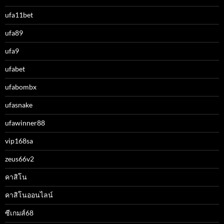
ufa11bet
ufa89
ufa9
ufabet
ufabombx
ufasnake
ufawinner88
vip168sa
zeus66v2
คาสิโน
คาสิโนออนไลน์
ซีเกมส์68