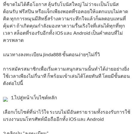
ที่ขาดไม่ได้คือโอกาส ลุ้นรับโบนัสใหญ่ ไม่ว่าจะเป็นโบนัส
ต้อนรับ ฟรีสปิน หรือแจ็กเพียงพอตที่รอคอยให้แตกแบบไม่คาด
คิด ทุกการหมุนมีสิทธิ์สร้างความระทึกใจแล้วก็ผลตอบแทนที่
คุ้มค่า ถ้าเกิดคุณกำลังมองหาความรื่นเริงใจที่เล่นได้ทุกที่ทุก
เวลา สล็อตที่รองรับอีกทั้ง iOS และ Android เป็นคำตอบที่ไม่
ควรพลาด
แนวทางลงทะเบียน jinda888 ขั้นตอนง่ายๆไม่กี่วิ
การสมัครสมาชิกเพื่อเริ่มความสนุกสนานนั้นทำได้ง่ายอย่างยิ่ง
ใช้เวลาเพียงไม่กี่นาที ก็พร้อมเข้าเล่นได้โดยทันที โดยมีขั้นตอน
ดังต่อไปนี้
1.ไปสู่หน้าเว็บไซต์หลัก
เลือกเว็บไซต์ที่น่าไว้ใจ ระบบไม่มีอันตราย รวมทั้งรองรับการใช้
แรงงานบนโทรศัพท์มือถืออีกทั้ง iOS และ Android
2.คลิกปุ่ม “ลงทะเบียน”