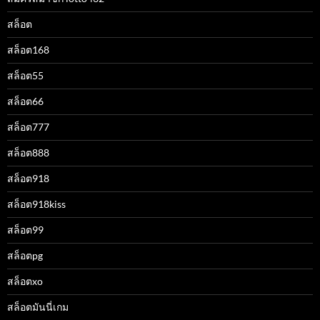
สล็อต
สล็อต168
สล็อต55
สล็อต66
สล็อต777
สล็อต888
สล็อต918
สล็อต918kiss
สล็อต99
สล็อตpg
สล็อตxo
สล็อตมันนี่เกม