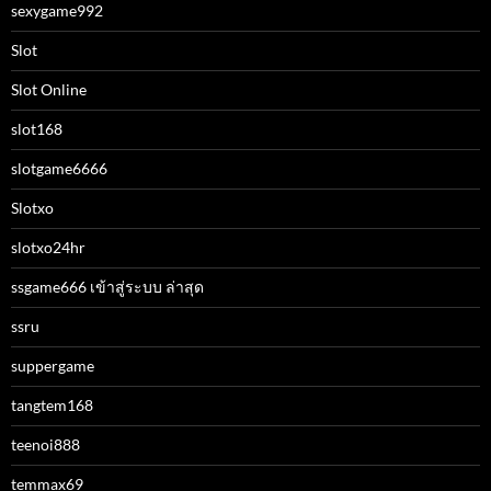
sexygame992
Slot
Slot Online
slot168
slotgame6666
Slotxo
slotxo24hr
ssgame666 เข้าสู่ระบบ ล่าสุด
ssru
suppergame
tangtem168
teenoi888
temmax69