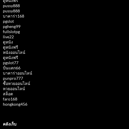
ดูหนังฟรี
pussy888
pussy888
บาคาร่า168
pgslot
pgheng99
fullslotpg
live22
ดูหนัง
ดูหนังฟรี
หนังออนไลน์
ดูหนังฟรี
pgslot77
ปั่นแตก66
บาคาร่าออนไลน์
punpro777
ซื้อหวยออนไลน์
หวยออนไลน์
สล็อต
faro168
hongkong456
คลังเก็บ