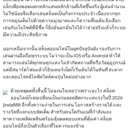
แจ็กเพียงพอตแตกหลักแสนหลักล้านที่เกิดขึ้นจริง ผู้เล่นจำนวน
ไม่ใช่น้อยจึงเลือกเล่นสล็อตเป็นกิจกรรมประจำ เนื่องจากทุก
การหมุนเต็มไปด้วยความมุ่งมาดและก็ความตื่นเต้น ยิ่งเลือก
เล่นกับเว็บไซต์ที่มีชื่อ ก็ยิ่งมั่นอกมั่นใจได้ว่าจ่ายจริงแล้วก็ระบบ
มีความมีประสิทธิภาพ
นอกเหนือจากนั้น สล็อตออนไลน์ในยุคปัจจุบันยัง รองรับการ
เล่นผ่านมือถือทุกระบบ ไม่ว่าจะเป็น iOS หรือ Android ทำให้
สามารถเล่นได้ทุกหนทุกแห่ง ไม่จำกัดสถานที่หรือวัสดุอุปกรณ์
แค่มีสมาร์ตโฟนแล้วก็อินเทอร์เน็ตก็เริ่มต้นได้ในทันที สะดวก
และตอบโจทย์ไลฟ์สไตล์คนรุ่นใหม่อย่างมาก
ด้วยเหตุผลทั้งสิ้นนี้ ไม่ฉงนใจเลยว่าเพราะอะไร สล็อต
ออนไลน์ก็เลยเปลี่ยนเป็นเกมยอดฮิตกระแสแรงในปี 2026
jinda888 อีกทั้งความง่ายในการเล่น โอกาสสร้างรายได้ และ
รางวัลที่แจกแบบจัดเต็ม สำหรับคนใดกันแน่ที่กำลังมอง
หาความเพลิดเพลินพร้อมลุ้นผลตอบแทนที่คุ้มค่า สล็อต
ออนไลน์ถือเป็นตัวเลือกที่ไม่ควรมองข้าม