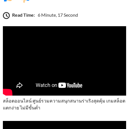
Read Time:
6 Minute, 17 Second
สล็อตออนไลน์ ศูนย์รวมความสนุกสนานร่าเริงสุดคุ้ม เกมสล็อต
แตกง่าย ไม่มีขั้นต่ำ