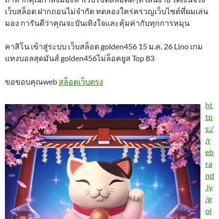
เว็บสล็อต ฝากถอนไม่จำกัด ทดลองใคร่ครวญเว็บไซต์ที่ผมเล่น
มอง การันตีว่าคุณจะบันเทิงใจและคุ้มค่ากับทุกการหมุน
คาสิโน เข้าสู่ระบบ เว็บสล็อต golden456 15 ม.ค. 26 Lino เกม
แทงบอลสุดมันส์ golden456ไม่ล็อคยูส Top 83
ขอขอบคุณweb
สล็อตเว็บตรง
ht
tp
s:/
/r
eb
ra
nd
.ly
/g
ol