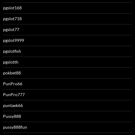
pgslot168
pgslot718
pgslot77
pgslot9999
pgslotfish
pgslotth
pokbet88
PunPro66
PunPro777
puntaek66
Pussy888
pussy888fun