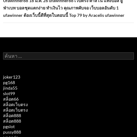
Ufawinner88 18 ม.ค. 26 ufawinner88 เว็บตรง คาสิโน แทงบอล ยู
ฟ่าเบท บอลชุดแตกง่าย ทำเงินไว คุณภาพคับจอ เว็บบอลอันดับ 1
ufawinner ต้องเว็บนี้ดีที่สุดในตอนนี้ Top 79 by Aracelis ufawinner
ค้นหา
สำหรับ:
joker123
pg168
jinda55
slot99
สล็อต66
สล็อตเว็บตรง
สล็อตเว็บตรง
สล็อต888
สล็อต888
pgslot
pussy888