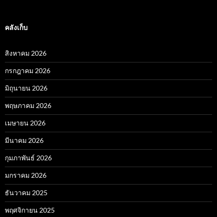
คลังเก็บ
สิงหาคม 2026
กรกฎาคม 2026
มิถุนายน 2026
พฤษภาคม 2026
เมษายน 2026
มีนาคม 2026
กุมภาพันธ์ 2026
มกราคม 2026
ธันวาคม 2025
พฤศจิกายน 2025