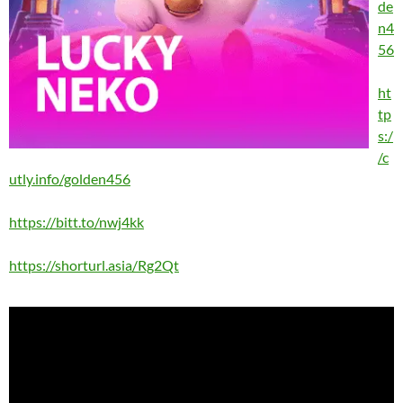
de
n4
56
ht
tp
s:/
/c
utly.info/golden456
https://bitt.to/nwj4kk
https://shorturl.asia/Rg2Qt