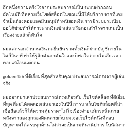
อีกหนึ่งความตรึงใจจากประสบการณ์เป็น ระบบฝากถอน
อัตโนมัติ ที่หลายเว็บไซต์สล็อตในขณะนี้มีให้บริการ จากที่เคย
จำเป็นต้องคอยแอดมินอนุมัตำหนิยอดเงิน การมีระบบระเบียบ
ออโต้ช่วยทำให้การฝากเงินเข้าเล่น หรือถอนกำไรจากเกมเป็น
เรื่องง่ายแล้วก็ทันใจ
ผมแค่กรอกจำนวนเงิน กดยืนยัน รวมทั้งเงินก็ฝากบัญชีภายใน
ไม่กี่วินาที ทำให้รู้สึกมั่นอกมั่นใจและก็พอใจว่าจะไม่เสียเวลา
คอยเสมือนแต่ก่อน
golden456 ที่ดีเยี่ยมที่สุดสำหรับคุณ ประสบการณ์ตรงจากผู้เล่น
จริง
ผมอยากมาเล่าประสบการณ์ตรงเกี่ยวกับ เว็บไซต์สล็อต ที่ดีเยี่ยม
ที่สุด ที่ผมได้ทดลองเล่นมาเองในปีนี้ การหาเว็บไซต์สล็อตที่น่า
เชื่อถือแล้วก็ให้ความคุ้มราคาไม่ใช่เรื่องง่าย แม้กระนั้นภาย
หลังจากลองถูกลองผิดหลายเว็บ ผมเจอเว็บไซต์หนึ่งที่ตอบ
ปัญหาผมได้ครบทุกด้าน ไม่ว่าจะเป็นเกมที่นานัปการ โบนัสมาก