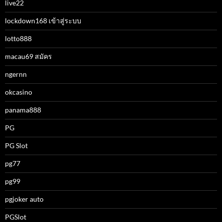
live22
lockdown168 เข้าสู่ระบบ
lotto888
macau69 สมัคร
ngernn
okcasino
panama888
PG
PG Slot
pg77
pg99
pgjoker auto
PGSlot