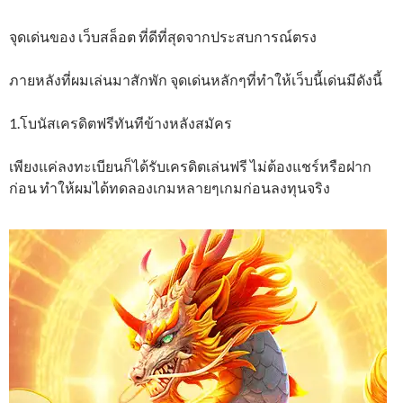
จุดเด่นของ เว็บสล็อต ที่ดีที่สุดจากประสบการณ์ตรง
ภายหลังที่ผมเล่นมาสักพัก จุดเด่นหลักๆที่ทำให้เว็บนี้เด่นมีดังนี้
1.โบนัสเครดิตฟรีทันทีข้างหลังสมัคร
เพียงแค่ลงทะเบียนก็ได้รับเครดิตเล่นฟรี ไม่ต้องแชร์หรือฝาก
ก่อน ทำให้ผมได้ทดลองเกมหลายๆเกมก่อนลงทุนจริง