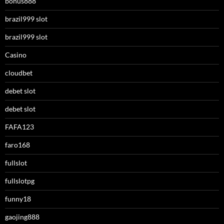
bonus888
brazil999 slot
brazil999 slot
Casino
cloudbet
debet slot
debet slot
FAFA123
faro168
fullslot
fullslotpg
funny18
gaojing888