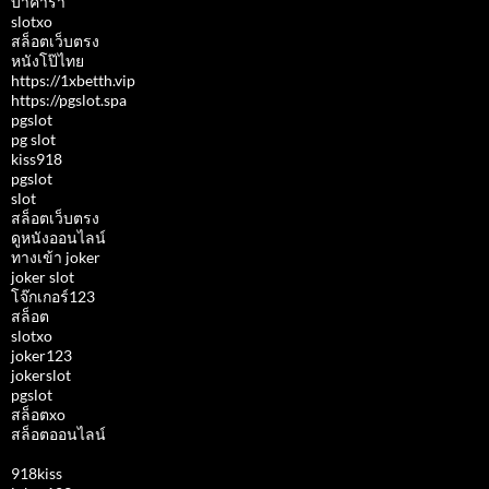
บาคาร่า
slotxo
สล็อตเว็บตรง
หนังโป๊ไทย
https://1xbetth.vip
https://pgslot.spa
pgslot
pg slot
kiss918
pgslot
slot
สล็อตเว็บตรง
ดูหนังออนไลน์
ทางเข้า joker
joker slot
โจ๊กเกอร์123
สล็อต
slotxo
joker123
jokerslot
pgslot
สล็อตxo
สล็อตออนไลน์
918kiss