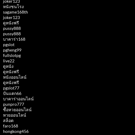
joker123
หนังชนโรง
sagame168th
joker123
ดูหนังฟรี
pussy888
pussy888
บาคาร่า168
pgslot
pgheng99
fullslotpg
live22
ดูหนัง
ดูหนังฟรี
หนังออนไลน์
ดูหนังฟรี
pgslot77
ปั่นแตก66
บาคาร่าออนไลน์
punpro777
ซื้อหวยออนไลน์
หวยออนไลน์
สล็อต
faro168
hongkong456