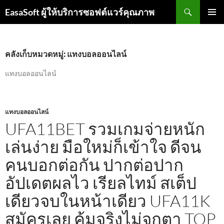
ค้นหา
EasaSoft ผู้ให้บริการซอฟต์แวร์คุณภาพ
ข้าม
เมนูหลัก
ไป
ยัง
เนื้อหา
คลังเก็บหมวดหมู่: แทงบอลออนไลน์
แทงบอลออนไลน์
แทงบอลออนไลน์
UFA11BET รวมเกมจ่ายหนัก
เล่นง่าย มือใหม่ก็เข้าใจ ดีจน
คนบอกต่อกัน ปากต่อปาก
อัปเดตผลไว เรียลไทม์ สเต็ป
เดียวจบในหน้าเดียว UFA11K
สมัครเลย คุ้มจริงไม่จกตา TOP