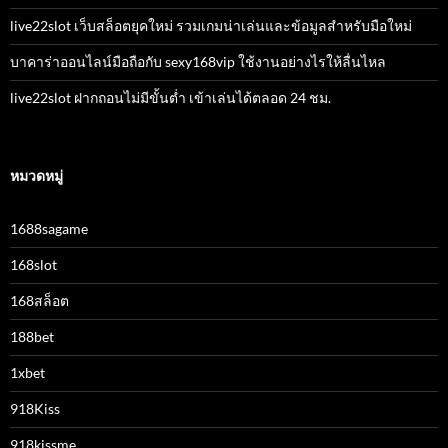
live22slot เว็บสล็อตยุคใหม่ รวมเกมน่าเล่นและข้อมูลสำหรับมือใหม่
บาคาร่าออนไลน์มือถือกับ sexy168vip ใช้งานอย่างไรให้ลื่นไหล
live22slot ฝากถอนไม่มีขั้นต่ำ เข้าเล่นได้ตลอด 24 ชม.
หมวดหมู่
1688sagame
168slot
168สล็อต
188bet
1xbet
918Kiss
918kissme