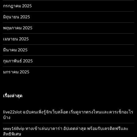
กรกฎาคม 2025
มิถุนายน 2025
พฤษภาคม 2025
เมษายน 2025
มีนาคม 2025
กุมภาพันธ์ 2025
มกราคม 2025
เรื่องล่าสุด
live22slot ฉบับคนเพิ่งรู้จักเว็บสล็อต เริ่มดูจากตรงไหนและควรเช็กอะไร
บ้าง
sexy168vip ทางเข้าเล่นบาคาร่า อัปเดตล่าสุด พร้อมรับเครดิตฟรีและ
สิทธิพิเศษ