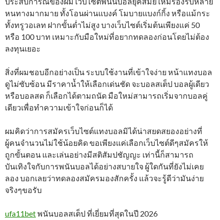
ประสบการณ์ของผม เว็บไซต์พนันบอลยุคสมัยใหม่รองรับหลาย
หนทางมากมาย ทั้งโอนผ่านแบงค์ โมบายแบงก์กิ้ง หรือแม้กระ
ทั้งทรูวอเลท ฝากขั้นต่ำไม่สูง บางเว็บไซต์เริ่มต้นเพียงแค่ 50
หรือ 100 บาท เหมาะกับมือใหม่ที่อยากทดลองก่อนโดยไม่ต้อง
ลงทุนเยอะ
สิ่งที่ผมชอบอีกอย่างเป็น ระบบใช้งานที่เข้าใจง่าย หน้าแทงบอล
ดูไม่ซับซ้อน มีราคาน้ำให้เลือกเด่นชัด จะบอลสเต็ป บอลผู้เดียว
หรือบอลสด ก็เลือกได้ตามถนัด มือใหม่สามารถเริ่มจากบอลคู่
เดียวเพื่อทำความเข้าใจก่อนก็ได้
ผมคิดว่าการสมัครเว็บไซต์แทงบอลมิได้น่าสยดสยองอย่างที่
ผู้คนจำนวนไม่ใช้น้อยคิด ขอเพียงแค่เลือกเว็บไซต์ดีๆสมัครให้
ถูกขั้นตอน และเล่นอย่างมีสติสัมปชัญญะ เท่านี้ก็สามารถ
บันเทิงใจกับการพนันบอลได้อย่างสบายใจ ผู้ใดกันที่ยังไม่เคย
ลอง บอกเลยว่าทดลองสมัครมองสักครั้ง แล้วจะรู้ดีว่ามันง่าย
จริงๆขอรับ
ufa11bet
พนันบอลสเต็ป ที่เยี่ยมที่สุดในปี 2026