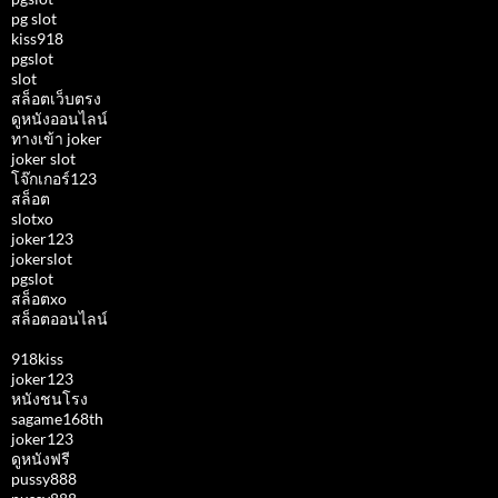
pg slot
kiss918
pgslot
slot
สล็อตเว็บตรง
ดูหนังออนไลน์
ทางเข้า joker
joker slot
โจ๊กเกอร์123
สล็อต
slotxo
joker123
jokerslot
pgslot
สล็อตxo
สล็อตออนไลน์
918kiss
joker123
หนังชนโรง
sagame168th
joker123
ดูหนังฟรี
pussy888