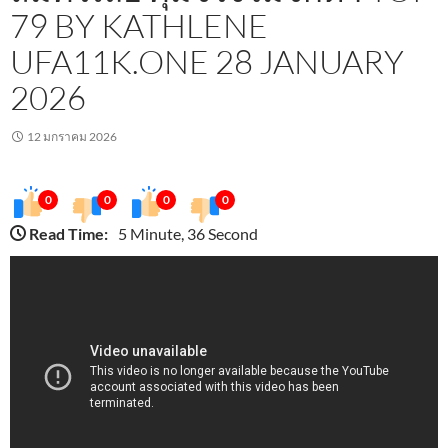
79 BY KATHLENE
UFA11K.ONE 28 JANUARY
2026
12 มกราคม 2026
0
0
0
0
Read Time:
5 Minute, 36 Second