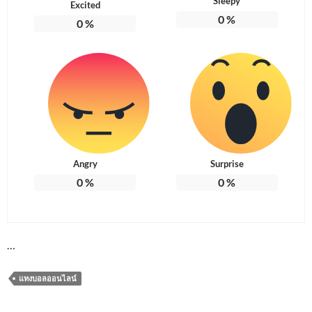
Sleepy
Excited
0
%
0
%
Angry
Surprise
0
%
0
%
…
แทงบอลออนไลน์