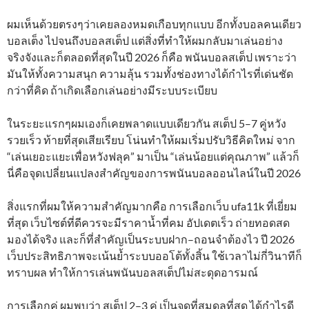
ผมเห็นด้วยตรงๆว่าเคยลองหมดเกือบทุกแบบ อีกทั้งบอลคนเดียว
บอลเต็ง ไปจนถึงบอลสเต็ป แต่สิ่งที่ทำให้ผมกลับมาเล่นอย่าง
จริงจังและก็ตลอดที่สุดในปี 2026 ก็คือ พนันบอลสเต็ป เพราะว่า
มันให้ทั้งความสนุก ความลุ้น รวมทั้งช่องทางได้กำไรที่เด่นชัด
กว่าที่คิด ถ้าเกิดเลือกเล่นอย่างมีระบบระเบียบ
ในระยะแรกๆผมเองก็เคยพลาดแบบเดียวกัน สเต็ป 5–7 คู่หวัง
รวยเร็ว ท้ายที่สุดเสียเรียบ โน่นทำให้ผมเริ่มปรับวิธีคิดใหม่ จาก
“เล่นเยอะแยะเพื่อหวังฟลุค” มาเป็น “เล่นน้อยแต่คุณภาพ” แล้วก็
นี่คือจุดเปลี่ยนแปลงสำคัญของการพนันบอลออนไลน์ในปี 2026
สิ่งแรกที่ผมให้ความสำคัญมากคือ การเลือกเว็บ ufa11k ที่เยี่ยม
ที่สุด เว็บไซต์ที่ดีควรจะมีราคาน้ำที่คม อัปเดตเร็ว ถ่ายทอดสด
มองได้จริง และก็ที่สำคัญเป็นระบบฝาก–ถอนจำต้องไว ปี 2026
เว็บประสิทธิภาพจะเน้นย้ำระบบออโต้ทั้งสิ้น ใช้เวลาไม่กี่วินาทีก็
ทราบผล ทำให้การเล่นพนันบอลสเต็ปไม่สะดุดอารมณ์
การเลือกคู่ ผมพบว่า สเต็ป 2–3 คู่ เป็นจุดที่สมดุลที่สุด ได้กำไรดี