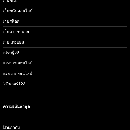
เว็บพนัน
เว็บพนันออนไลน์
เว็บสล็อต
เว็บหวยฮานอย
เว็บแทงบอล
เศรษฐี99
แทงบอลออนไลน์
แทงหวยออนไลน์
โจ๊กเกอร์123
ความเห็นล่าสุด
ป้ายกำกับ