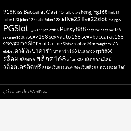
Casino
918Kiss
Baccarat
hengjing168
fullslotpg
jinda55
live22
live22slot
PG
Joker123
joker123auto
Joker123th
pg99
PGSlot
Pussy888
pgslotfish
sagame
sagame168
pgslot77
sexy168
sexyauto168
sexybaccarat168
sagame168th
sexygame
Slot
Slot Online
slotxo24hr
Slotxo
tangtem168
บาคาร่า
คาสิโน
บาคาร่า168
พุซซี่888
ufabet
ปั่นแตก66
สล็อต168
สล็อต
สล็อต99
สล็อตออนไลน์
สล็อต888
สล็อตเครดิตฟรี
สล็อตเว็บตรง
เว็บสล็อต
แทงบอลออนไลน์
เดิมพันกีฬา
ภูมิใจนำเสนอโดย WordPress