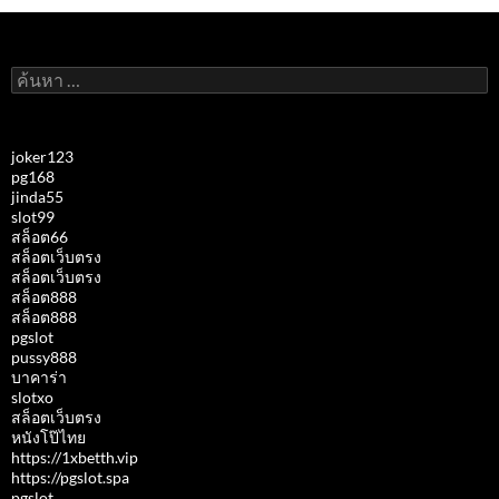
ค้นหา
สำหรับ:
joker123
pg168
jinda55
slot99
สล็อต66
สล็อตเว็บตรง
สล็อตเว็บตรง
สล็อต888
สล็อต888
pgslot
pussy888
บาคาร่า
slotxo
สล็อตเว็บตรง
หนังโป๊ไทย
https://1xbetth.vip
https://pgslot.spa
pgslot