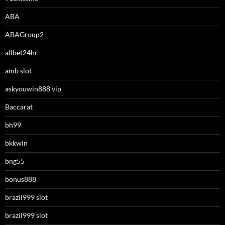
ABA
ABAGroup2
allbet24hr
amb slot
askyouwin888 vip
Baccarat
bh99
bkkwin
bng55
bonus888
brazil999 slot
brazil999 slot