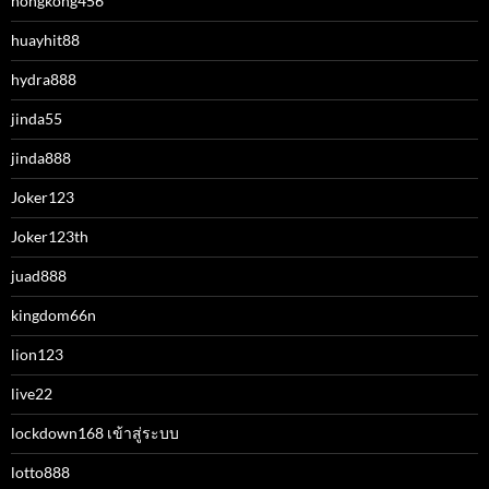
hongkong456
huayhit88
hydra888
jinda55
jinda888
Joker123
Joker123th
juad888
kingdom66n
lion123
live22
lockdown168 เข้าสู่ระบบ
lotto888