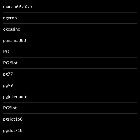
macau69 สมัคร
ngernn
okcasino
panama888
PG
PG Slot
pg77
pg99
pgjoker auto
PGSlot
pgslot168
pgslot718