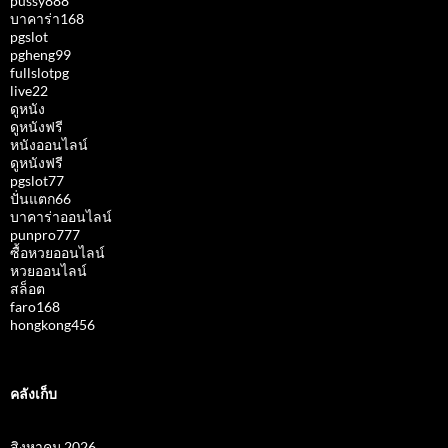
pussy888
บาคาร่า168
pgslot
pgheng99
fullslotpg
live22
ดูหนัง
ดูหนังฟรี
หนังออนไลน์
ดูหนังฟรี
pgslot77
ปั่นแตก66
บาคาร่าออนไลน์
punpro777
ซื้อหวยออนไลน์
หวยออนไลน์
สล็อต
faro168
hongkong456
คลังเก็บ
สิงหาคม 2026