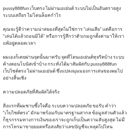
pussy888fun เว็บตรง ไม่ผ่านเอเย่นต์ ระบบไม่เป็นอันตรายสูง
ระบบเสถียร ไม่โดนล็อคกำไร
คุณจะรู้ดีว่าความน่าสยองที่สุดไม่ใช่การ “เล่นเสีย” แต่คือการ
“เล่นได้แล้วถอนมิได้” หรือการรู้สึกว่าตัวเกมถูกตั้งค่ามาให้เรา
แพ้อยู่ตลอดเวลา
ผมเองก็เคยผ่านจุดนั้นมาครับ จุดที่โดนเอเย่นต์ทุจริตบ้าง ระบบ
ค้างตอนโบนัสเข้าบ้าง กระทั่งได้มาสัมผัสกับ pussy888fun
เว็บไซต์ตรง ไม่ผ่านเอเย่นต์ ซึ่งแปลงมุมมองการเล่นของผมไป
อย่างสิ้นเชิง
ความปลอดภัยที่สัมผัสได้จริง
สิ่งแรกที่ผมซาบซึ้งใจคือ ระบบความปลอดภัย ขอรับ คำว่า
“เว็บไซต์ตรง” มักมาพร้อมกับมาตรฐานสากล ข้อมูลส่วนตัวแล้ว
ก็ธุรกรรมทางการเงินของเราจะถูกเก็บเป็นความลับสูงสุด ไม่มี
การโทรมาขายยอดหรือสงสัยว่าเลขบัญชีจะหลุดไปไหน