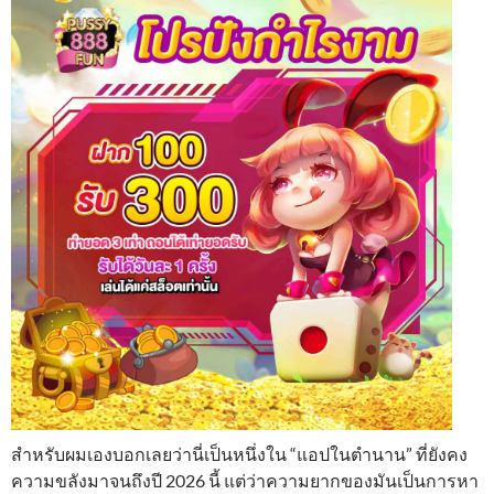
สำหรับผมเองบอกเลยว่านี่เป็นหนึ่งใน “แอปในตำนาน” ที่ยังคง
ความขลังมาจนถึงปี 2026 นี้ แต่ว่าความยากของมันเป็นการหา