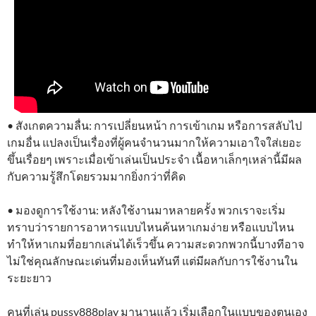
• สังเกตความลื่น: การเปลี่ยนหน้า การเข้าเกม หรือการสลับไป
เกมอื่น แปลงเป็นเรื่องที่ผู้คนจำนวนมากให้ความเอาใจใส่เยอะ
ขึ้นเรื่อยๆ เพราะเมื่อเข้าเล่นเป็นประจำ เนื้อหาเล็กๆเหล่านี้มีผล
กับความรู้สึกโดยรวมมากยิ่งกว่าที่คิด
• มองดูการใช้งาน: หลังใช้งานมาหลายครั้ง พวกเราจะเริ่ม
ทราบว่ารายการอาหารแบบไหนค้นหาเกมง่าย หรือแบบไหน
ทำให้หาเกมที่อยากเล่นได้เร็วขึ้น ความสะดวกพวกนี้บางทีอาจ
ไม่ใช่คุณลักษณะเด่นที่มองเห็นทันที แต่มีผลกับการใช้งานใน
ระยะยาว
คนที่เล่น pussy888play มานานแล้ว เริ่มเลือกในแบบของตนเอง