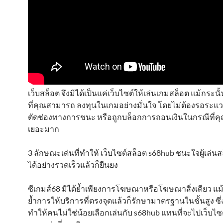
เว็บสล็อต จึงมิได้เป็นแค่เว็บไซต์ให้เล่นเกมสล็อต แม้กระนั้
ที่คุณสามารถ ลงทุนในเกมอย่างมั่นใจ โดยไม่ต้องรอระแว
ตัดช่องทางการชนะ หรือถูกบล็อกการถอนเงินในกรณีที่ค
เยอะมาก
3 ลักษณะเด่นที่ทำให้ เว็บไซต์สล็อต s68hub ชนะใจผู้เล่นส
ได้อย่างรวดเร็วแล้วก็ยืนยง
ซีเกมส์68 มิได้ย้ำเพียงการโฆษณาหรือโฆษณาสิ่งเดียว แม้
ย้ำการให้บริการที่ตรงจุดแล้วก็รักษามาตรฐานในชั้นสูง ซึ่งจ
ทำให้คนไม่ใช่น้อยเลือกเล่นกับ s68hub แทนที่จะไปเว็บไซต์