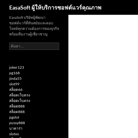
ค้นหา
EasaSoft ผู้ให้บริการซอฟต์แวร์คุณภาพ
EasaSoft บริษัทผู้พัฒนา
ซอฟต์แวร์ที่ทันสมัยและตอบ
โจทย์ทุกความต้องการของธุรกิจ
พร้อมทีมงานผู้เชี่ยวชาญ
ค้นหา
สำหรับ:
joker123
pg168
jinda55
slot99
สล็อต66
สล็อตเว็บตรง
สล็อตเว็บตรง
สล็อต888
สล็อต888
pgslot
pussy888
บาคาร่า
slotxo