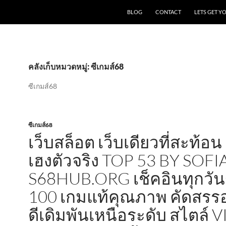
ข้ามไปยังเนื้อหา
BLOG
CONTACT
LETS GET Y
คลังเก็บหมวดหมู่: ซีเกมส์68
ซีเกมส์68
ซีเกมส์68
เว็บสล็อต เว็บเดียวที่สะท้อ
เฮงตัวจริง TOP 53 BY SOFI
S68HUB.ORG เช็คอินทุกวัน
100 เกมแท้คุณภาพ คัดสรรอ
ดีเดิมพันเหนือระดับ สไตล์ V