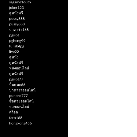
sagame168th
joker123
ดูหนังฟรี
pussy888
pussy888
บาคาร่า168
pgslot
pgheng99
fullslotpg
live22
ดูหนัง
ดูหนังฟรี
หนังออนไลน์
ดูหนังฟรี
pgslot77
ปั่นแตก66
บาคาร่าออนไลน์
punpro777
ซื้อหวยออนไลน์
หวยออนไลน์
สล็อต
faro168
hongkong456