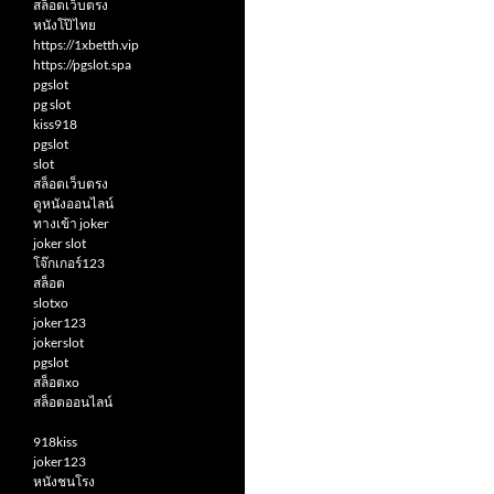
สล็อตเว็บตรง
หนังโป๊ไทย
https://1xbetth.vip
https://pgslot.spa
pgslot
pg slot
kiss918
pgslot
slot
สล็อตเว็บตรง
ดูหนังออนไลน์
ทางเข้า joker
joker slot
โจ๊กเกอร์123
สล็อต
slotxo
joker123
jokerslot
pgslot
สล็อตxo
สล็อตออนไลน์
918kiss
joker123
หนังชนโรง