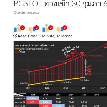
PGSLOT ทางเข้า 30 กุมภา 
28 ธันวาคม 2025
0
0
0
0
Read Time:
5 Minute, 32 Second