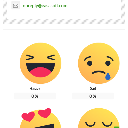
noreply@easasoft.com
Happy
Sad
0
%
0
%