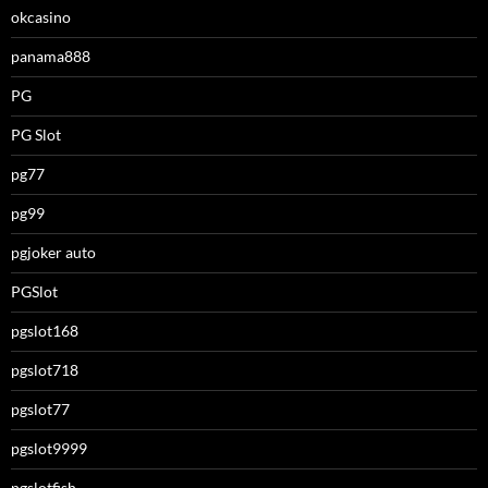
okcasino
panama888
PG
PG Slot
pg77
pg99
pgjoker auto
PGSlot
pgslot168
pgslot718
pgslot77
pgslot9999
pgslotfish