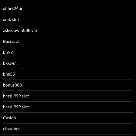
allbet24hr
amb slot
askyouwin888 vip
Baccarat
bh99
bkkwin
bng55
bonus888
brazil999 slot
brazil999 slot
Casino
cloudbet