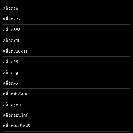
สล็อต66
สล็อต777
สล็อต888
สล็อต918
สล็อต918kiss
สล็อต99
สล็อตpg
สล็อตxo
สล็อตมันนี่เกม
สล็อตยูฟ่า
สล็อตออนไลน์
สล็อตเครดิตฟรี