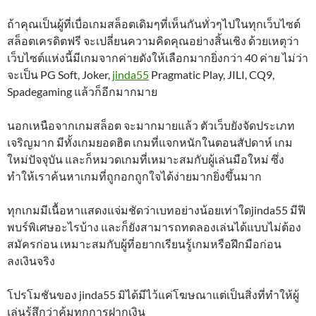
ถ้าคุณเป็นผู้ที่เบื่อเกมสล็อตเดิมๆที่เห็นกันทั่วๆไปในทุกเว็บไซต์
สล็อตเครดิตฟรี จะเปลี่ยนความคิดคุณอย่างสิ้นเชิง ด้วยเหตุว่า
เว็บไซต์แห่งนี้มีเกมจากค่ายดังให้เลือกมากยิ่งกว่า 40 ค่าย ไม่ว่า
จะเป็น PG Soft, Joker,
jinda55
Pragmatic Play, JILI, CQ9,
Spadegaming แล้วก็อีกมากมาย
นอกเหนือจากเกมสล็อต จะมากมายแล้ว ตัวเว็บยังจัดประเภท
เจริญมาก มีทั้งเกมยอดฮิต เกมที่แจกหนักในตอนสัปดาห์ เกม
ใหม่ปัจจุบัน และก็หมวดเกมที่เหมาะสมกับผู้เล่นมือใหม่ ซึ่ง
ทำให้เราค้นหาเกมที่ถูกอกถูกใจได้ง่ายมากยิ่งขึ้นมาก
ทุกเกมมีเนื้อหาแสดงแจ่มชัดว่าเบทอย่างน้อยเท่าใดjinda55 มีฟี
พบร์พิเศษอะไรบ้าง และก็ยังสามารถทดลองเล่นได้แบบไม่ต้อง
สมัครก่อน เหมาะสมกับผู้ที่อยากเรียนรู้เกมหรือฝึกมือก่อน
ลงเงินจริง
โปรโมชันของ jinda55 มิได้มีไว้แค่โฆษณาแต่เป็นสิ่งที่ทำให้ผู้
เล่นรู้สึกว่าคุ้มทุกการฝากเงิน