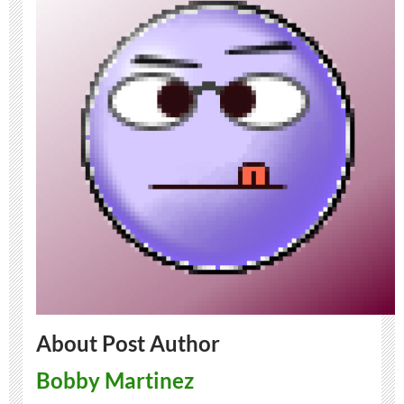
About Post Author
Bobby Martinez