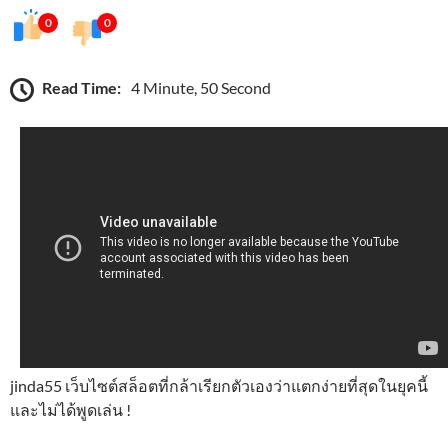
0
0
Read Time:
4 Minute, 50 Second
jinda55 เว็บไซต์สล็อตที่กล้าเรียกตัวเองว่าแตกง่ายที่สุดในยุคนี้
และไม่ได้พูดเล่น !