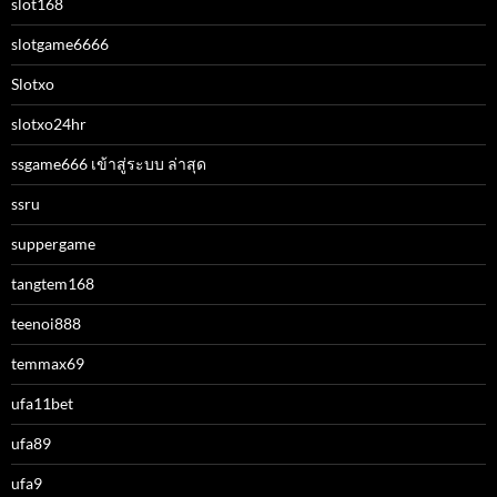
slot168
slotgame6666
Slotxo
slotxo24hr
ssgame666 เข้าสู่ระบบ ล่าสุด
ssru
suppergame
tangtem168
teenoi888
temmax69
ufa11bet
ufa89
ufa9