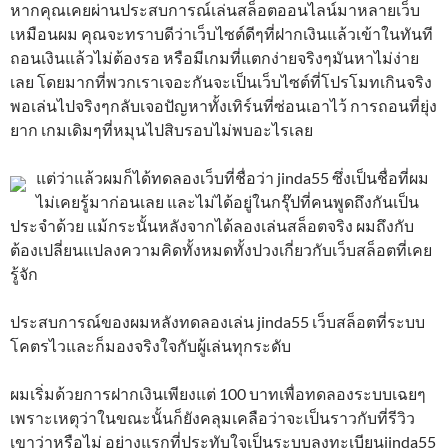
หากคุณเคยผ่านประสบการณ์เล่นสล็อตออนไลน์มาหลายเว็บ
เหมือนผม คุณจะทราบดีว่าเว็บไซต์ดีๆที่ฝากเงินแล้วเข้าในทันที
ถอนเงินแล้วไม่ต้องรอ หรือมีเกมที่แตกง่ายจริงๆมันหาไม่ง่าย
เลย โดยมากที่พวกเราเจอะกันจะเป็นเว็บไซต์ที่โปรโมทเกินจริง
พอเล่นไปจริงๆกลับเจอปัญหาทั้งเทิร์นที่ซ่อนเอาไว้ การถอนที่ยุ่ง
ยาก เกมเดิมๆที่หมุนไปสิบรอบไม่พบอะไรเลย
แต่ว่าแล้วผมก็ได้ทดลองเว็บที่ชื่อว่า jinda55 ซึ่งเป็นชื่อที่ผม
ไม่เคยรู้มาก่อนเลย และไม่ได้อยู่ในกรุ๊ปที่คนพูดถึงกันเป็น
ประจำด้วย แม้กระนั้นหลังจากได้ลองเล่นสล็อตจริง ผมถึงกับ
ต้องเปลี่ยนแปลงความคิดทั้งหมดทั้งปวงเกี่ยวกับเว็บสล็อตที่เคย
รู้จัก
ประสบการณ์ของผมหลังทดลองเล่น jinda55 เว็บสล็อตที่ระบบ
โคตรไวและก็มองจริงใจกับผู้เล่นทุกระดับ
ผมเริ่มด้วยการฝากเงินเพียงแต่ 100 บาทเพื่อทดลองระบบเฉยๆ
เพราะเหตุว่าในขณะนั้นก็ยังคลุมเคลือว่าจะเป็นราวกับที่รีวิว
เขาว่าหรือไม่ อย่างแรกที่ประทับใจเป็นระบบลงทะเบียนjinda55