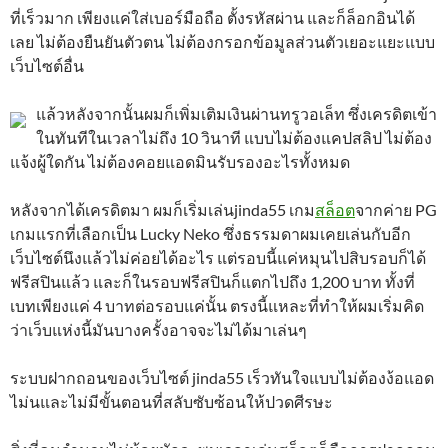
ที่เร็วมาก เพียงแค่ใส่เบอร์มือถือ ตั้งรหัสผ่าน และก็ล็อกอินได้
เลย ไม่ต้องยืนยันตัวตน ไม่ต้องกรอกข้อมูลส่วนตัวเยอะแยะแบบ
เว็บไซต์อื่น
แล้วหลังจากนั้นผมก็เพิ่มเติมเงินผ่านทรูวอเล็ท ซึ่งเครดิตเข้า
ในทันทีในเวลาไม่ถึง 10 วินาที แบบไม่ต้องแคปสลิป ไม่ต้อง
แจ้งผู้ใดกัน ไม่ต้องคอยแอดมินรับรองอะไรทั้งหมด
หลังจากได้เครดิตมา ผมก็เริ่มเล่นjinda55 เกม
สล็อต
จากค่าย PG
เกมแรกที่เลือกเป็น Lucky Neko ซึ่งธรรมดาผมเคยเล่นกับอีก
เว็บไซต์นึงแล้วไม่ค่อยได้อะไร แต่รอบนี้แค่หมุนไปสิบรอบก็ได้
ฟรีสปินแล้ว และก็ในรอบฟรีสปินก็แตกไปถึง 1,200 บาท ทั้งที่
เบทเพียงแค่ 4 บาทต่อรอบแค่นั้น ตรงนี้แหละที่ทำให้ผมเริ่มคิด
ว่าเว็บแห่งนี้มันบางครั้งอาจจะไม่ได้มาเล่นๆ
ระบบฝากถอนของเว็บไซต์ jinda55 เร็วทันใจแบบไม่ต้องง้อแอด
ไม่นและไม่มีขั้นตอนที่สลับซับซ้อนให้ปวดศีรษะ