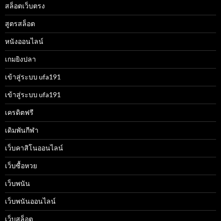
สล็อตเว็บตรง
สูตรสล็อต
หนังออนไลน์
เกมยิงปลา
เข้าสู่ระบบ ufa191
เข้าสู่ระบบ ufa191
เครดิตฟรี
เดิมพันกีฬา
เว็บคาสิโนออนไลน์
เว็บซื้อหวย
เว็บพนัน
เว็บพนันออนไลน์
เว็บสล็อต