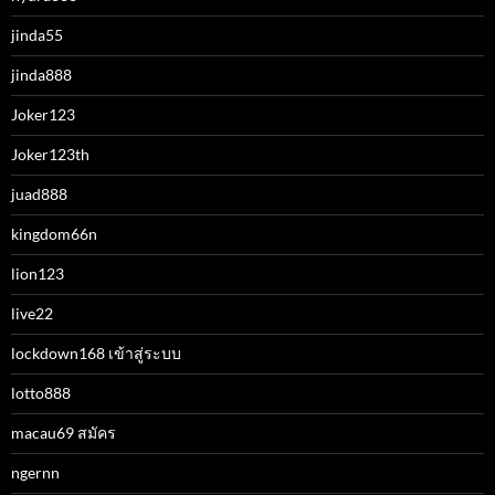
jinda55
jinda888
Joker123
Joker123th
juad888
kingdom66n
lion123
live22
lockdown168 เข้าสู่ระบบ
lotto888
macau69 สมัคร
ngernn