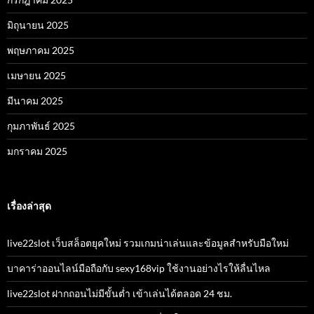
มิถุนายน 2025
พฤษภาคม 2025
เมษายน 2025
มีนาคม 2025
กุมภาพันธ์ 2025
มกราคม 2025
เรื่องล่าสุด
live22slot เว็บสล็อตยุคใหม่ รวมเกมน่าเล่นและข้อมูลสำหรับมือใหม่
บาคาร่าออนไลน์มือถือกับ sexy168vip ใช้งานอย่างไรให้ลื่นไหล
live22slot ฝากถอนไม่มีขั้นต่ำ เข้าเล่นได้ตลอด 24 ชม.