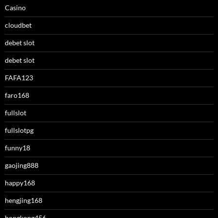
Casino
cloudbet
debet slot
debet slot
FAFA123
faro168
fullslot
fullslotpg
funny18
gaojing888
happy168
hengjing168
hongkong456