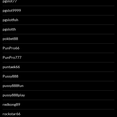
pgslot77
pgslot9999
pgslotfish
pgslotth
pokbet88
PunPro66
PunPro777
puntaek66
Pussy888
pussy888fun
pussy888play
redkong89
rockstar66