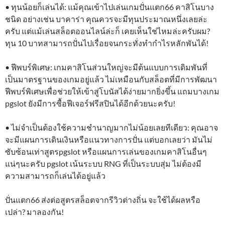
• ทุนน้อยก็เล่นได้: แม้คุณเข้าไปเล่นเกมปั่นแตก66 คาสิโนบาง
ชนิด อย่างเช่น บาคาร่า คุณควรจะมีทุนประมาณหนึ่งเลยล่ะ
ครับ แต่แม้เล่นสล็อตออนไลน์ล่ะก็ เคยเห็นใช่ไหมล่ะครับผม?
ทุน 10 บาทสามารถปั่นไปเรื่อยจนกระทั่งทำกำไรหลักพันได้!
• ฟีพบร์พิเศษ: เกมคาสิโนส่วนใหญ่จะมีต้นแบบการเดิมพันที่
เป็นมาตรฐานของเกมอยู่แล้ว ไม่เหมือนกับสล็อตที่มีการพัฒนา
ฟีพบร์พิเศษเพื่อช่วยให้เข้าสู่โบนัสได้ง่ายมากยิ่งขึ้น แถมบางเกม
pgslot ยังมีการซื้อฟีเจอร์ฟรีสปินได้อีกด้วยนะครับ!
• ไม่จำเป็นต้องใช้ความชำนาญมากไม่น้อยเลยทีเดียว: คุณอาจ
จะมีแผนการเดินเงินหรือแนวทางการปั่น แต่บอกเลยว่า มันไม่
ซับซ้อนเท่าสูตรpgslot หรือแผนการเล่นของเกมคาสิโนอื่นๆ
แน่ๆนะครับ pgslot เน้นระบบ RNG ที่เป็นระบบสุ่ม ไม่ต้องมี
ความสามารถก็เล่นได้อยู่แล้ว
ปั่นแตก66 ส่งต่อสูตรสล็อตจากรีวิวต่างถิ่น จะใช้ได้ผลหรือ
เปล่า? มาลองกัน!