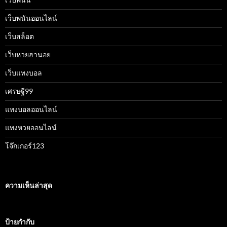
เว็บพนันออนไลน์
เว็บสล็อต
เว็บหวยฮานอย
เว็บแทงบอล
เศรษฐี99
แทงบอลออนไลน์
แทงหวยออนไลน์
โจ๊กเกอร์123
ความเห็นล่าสุด
ป้ายกำกับ