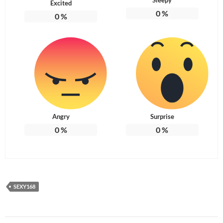
Sleepy
Excited
0
%
0
%
Angry
Surprise
0
%
0
%
SEXY168