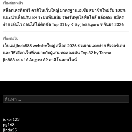
เมนู
เรื่องก่อนหน้า
นำทาง
สล็อตเครดิตฟรี คาสิโนเว็บใหญ่ มาตรฐานเอเชีย สมาชิกใหม่รับ 100%
แนะนำเพื่อนรับ 5% ระบบทันสมัย รองรับทุกไลฟ์สไตล์ สล็อต55 สมัคร
เรื่อง
ง่าย เล่นไว ถอนได้ไม่ติดขัด Top 31 by Kitty jin55.guru 9 กันยา 2026
เรื่องต่อไป
เว็บแม่ jinda888 websiteใหญ่ สล็อต 2026 รวมเกมแตกง่าย ฟีเจอร์เด่น
และวิธีเลือกเว็บที่เหมาะกับผู้เล่น ทดลองเล่น Top 32 by Teresa
jin888.asia 16 August 69 คาสิโนออนไลน์
ค้นหา
สำหรับ:
joker123
pg168
jinda55