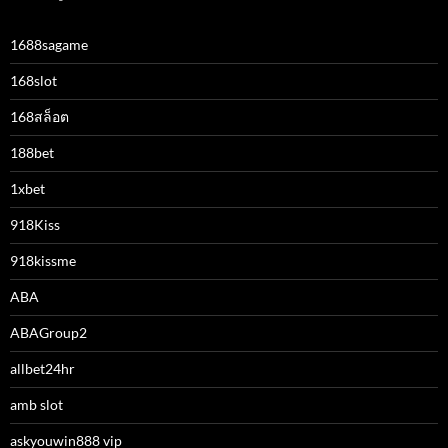
1688sagame
168slot
168สล็อต
188bet
1xbet
918Kiss
918kissme
ABA
ABAGroup2
allbet24hr
amb slot
askyouwin888 vip