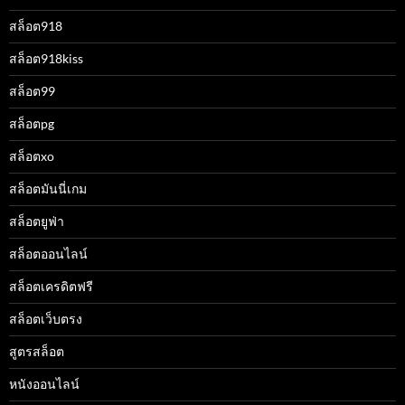
สล็อต918
สล็อต918kiss
สล็อต99
สล็อตpg
สล็อตxo
สล็อตมันนี่เกม
สล็อตยูฟ่า
สล็อตออนไลน์
สล็อตเครดิตฟรี
สล็อตเว็บตรง
สูตรสล็อต
หนังออนไลน์