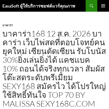
ค้นหา
EasaSoft ผู้ให้บริการซอฟต์แวร์คุณภาพ
ข้าม
เมนูหลัก
ไป
ยัง
เนื้อหา
บาคาร่า
บาคาร่า168 12 ส.ค. 2026 บา
คาร่า เว็บไพ่สดที่ตอบโจทย์คน
ยุคใหม่ เซียนตัดเซียน รับโบนัส
30%ยิ่งเล่นยิ่งได้ แคชแบค
10% ถอนได้จริงทุกเวลา สัมผัส
โต๊ะสดระดับพรีเมียม
SEXY168 สมัครไว ได้โปรใหญ่
ใช้สิทธิ์ทันใจ TOP 70 BY
MALISSA SEXY168C.COM