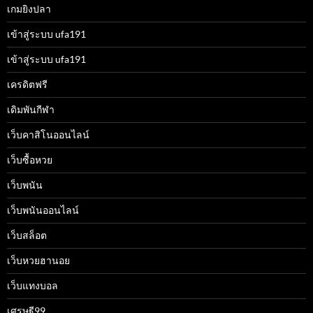
เกมยิงปลา
เข้าสู่ระบบ ufa191
เข้าสู่ระบบ ufa191
เครดิตฟรี
เดิมพันกีฬา
เว็บคาสิโนออนไลน์
เว็บซื้อหวย
เว็บพนัน
เว็บพนันออนไลน์
เว็บสล็อต
เว็บหวยฮานอย
เว็บแทงบอล
เศรษฐี99