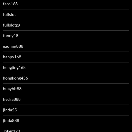
faro168
fullslot
fullslotpg
funny18
gaojing888
happy168
hengjing168
hongkong456
huayhit88
hydra888
jinda55
jinda888
Joker123