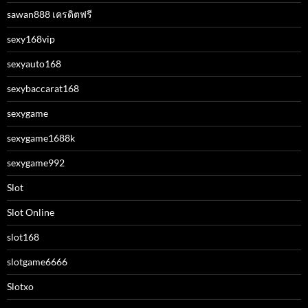
sawan888 เครดิตฟรี
sexy168vip
sexyauto168
sexybaccarat168
sexygame
sexygame1688k
sexygame992
Slot
Slot Online
slot168
slotgame6666
Slotxo