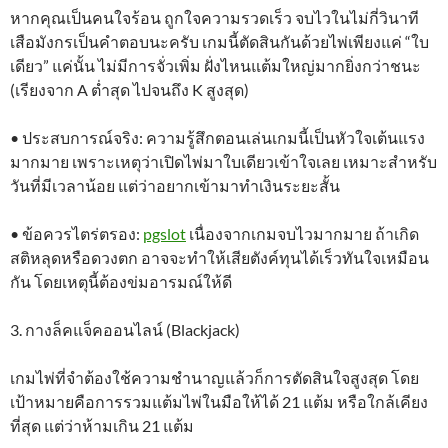
หากคุณเป็นคนใจร้อน ถูกใจความรวดเร็ว จบไวในไม่กี่วินาที
เสือมังกรเป็นคำตอบนะครับ เกมนี้ตัดสินกันด้วยไพ่เพียงแค่ “ใบ
เดียว” แค่นั้น ไม่มีการจั่วเพิ่ม ฝั่งไหนแต้มใหญ่มากยิ่งกว่าชนะ
(เรียงจาก A ต่ำสุด ไปจนถึง K สูงสุด)
• ประสบการณ์จริง: ความรู้สึกตอนเล่นเกมนี้เป็นหัวใจเต้นแรง
มากมาย เพราะเหตุว่าเปิดไพ่มาใบเดียวเข้าใจเลย เหมาะสำหรับ
วันที่มีเวลาน้อย แต่ว่าอยากเข้ามาทำเงินระยะสั้น
• ข้อควรไตร่ตรอง:
pgslot
เนื่องจากเกมจบไวมากมาย ถ้าเกิด
สติหลุดหรือดวงตก อาจจะทำให้เสียตังค์ทุนได้เร็วทันใจเหมือน
กัน โดยเหตุนี้ต้องข่มอารมณ์ให้ดี
3. กางล็คแจ็คออนไลน์ (Blackjack)
เกมไพ่ที่จำต้องใช้ความชำนาญแล้วก็การตัดสินใจสูงสุด โดย
เป้าหมายคือการรวมแต้มไพ่ในมือให้ได้ 21 แต้ม หรือใกล้เคียง
ที่สุด แต่ว่าห้ามเกิน 21 แต้ม