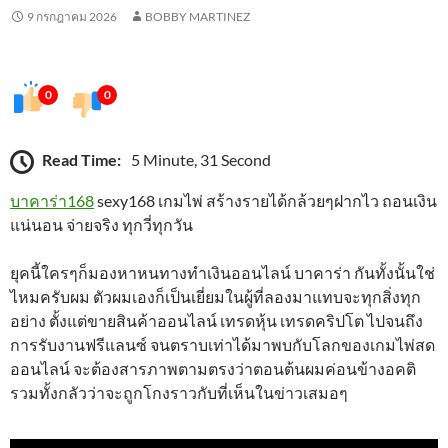
9 กรกฎาคม 2026
BOBBY MARTINEZ
0
0
Read Time:
5 Minute, 31 Second
บาคาร่า168
sexy168 เกมไพ่ สร้างรายได้กล้วยๆฝากไว ถอนเงิน
แน่นอน จ่ายจริง ทุกวี่ทุกวัน
ยุคนี้ใครๆก็มองหาหนทางทำเงินออนไลน์ บาคาร่า กันทั้งนั้นใช่
ไหมครับผม ตัวผมเองก็เป็นเยี่ยมในผู้ที่ลองมาแทบจะทุกสิ่งทุก
อย่าง ตั้งแต่ขายสินค้าออนไลน์ เทรดหุ้น เทรดคริปโต ไปจนถึง
การรับงานฟรีแลนซ์ จนตราบเท่าได้มาพบกับโลกของเกมไพ่สด
ออนไลน์ จะต้องสารภาพตามตรงว่าตอนต้นผมค่อนข้างอคติ
รวมทั้งกลัวว่าจะถูกโกงราวกับที่เห็นในข่าวเสมอๆ