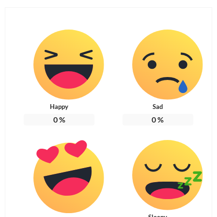
Happy
Sad
0
%
0
%