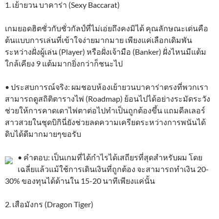
1. เย้ายวน บาคาร่า (Sexy Baccarat)
เกมยอดฮิตชั่วกับชั่วกัลป์ที่ไม่เอ่ยถึงคงมิได้ คุณลักษณะเด่นคือ
ต้นแบบการเล่นที่เข้าใจง่ายมากมาย เพียงแค่เลือกเดิมพัน
ระหว่างฝั่งผู้เล่น (Player) หรือฝั่งเจ้ามือ (Banker) ฝั่งไหนมีแต้ม
ใกล้เคียง 9 แต้มมากยิ่งกว่าก็ชนะไป
• ประสบการณ์จริง: ผมชอบห้องเย้ายวนบาคาร่าตรงที่พวกเรา
สามารถดูสถิติตารางไพ่ (Roadmap) ย้อนไปได้อย่างระมัดระวัง
ช่วยให้การคาดเดาไพ่ตาต่อไปทำเป็นถูกต้องขึ้น แถมดีลเลอร์
สาวสวยในชุดบิกินี่ยังช่วยลดความเครียดระหว่างการพนันได้
ดิบได้ดีมากมายๆขอรับ
• คำตอบ: เป็นเกมที่ได้กำไรได้เสถียรที่สุดสำหรับผม โดย
เฉลี่ยแล้วแม้ใช้การเดินเงินที่ถูกต้อง จะสามารถทำเงิน 20-
30% ของทุนได้ด้านใน 15-20 นาทีเพียงแค่นั้น
2. เสือมังกร (Dragon Tiger)