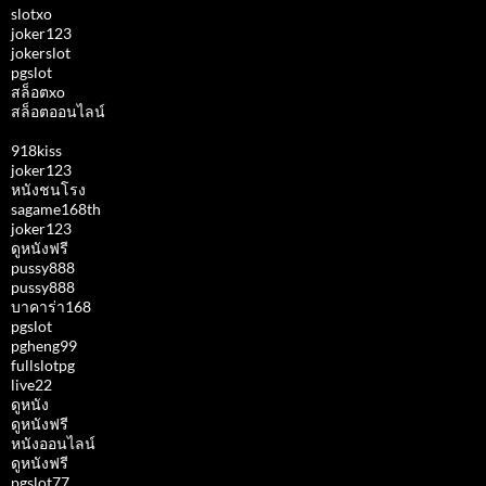
slotxo
joker123
jokerslot
pgslot
สล็อตxo
สล็อตออนไลน์
918kiss
joker123
หนังชนโรง
sagame168th
joker123
ดูหนังฟรี
pussy888
pussy888
บาคาร่า168
pgslot
pgheng99
fullslotpg
live22
ดูหนัง
ดูหนังฟรี
หนังออนไลน์
ดูหนังฟรี
pgslot77