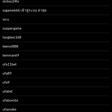
slotxo24hr
ssgame666 เข้าสู่ระบบ ล่าสุด
ssru
suppergame
tangtem168
teenoi888
temmax69
ufa11bet
ufa89
ufa9
ufabet
ufabombx
ufasnake